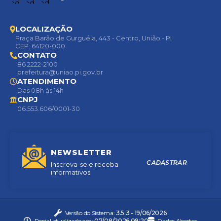
LOCALIZAÇÃO
Praça Barão de Gurguéia, 443 - Centro, União - PI
CEP: 64120-000
CONTATO
86 2222-2100
prefeitura@uniao.pi.gov.br
ATENDIMENTO
Das 08h às 14h
CNPJ
06.553.606/0001-30
NEWSLETTER
CADASTRAR
Inscreva-se e receba
informativos
Versão do Sistema:
3.5.3 - 19/06/2026
Portal atualizado em:
07/08/2026 09:20
Dados Abertos