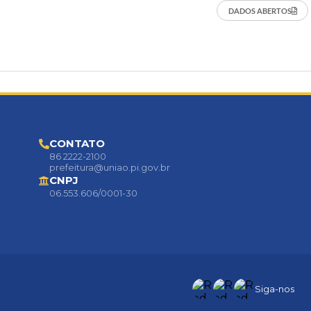
DADOS ABERTOS
CONTATO
86 2222-2100
prefeitura@uniao.pi.gov.br
CNPJ
06.553.606/0001-30
Siga-nos