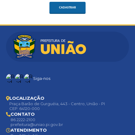
CADASTRAR
Siga-nos
LOCALIZAÇÃO
Praça Barão de Gurguéia, 443 - Centro, União - PI
CEP: 64120-000
CONTATO
86 2222-2100
prefeitura@uniao.pi.gov.br
ATENDIMENTO