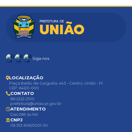
Siga-nos
LOCALIZAÇÃO
Praça Barão de Gurguéia, 443 - Centro, União - PI
CEP: 64120-000
CONTATO
86 2222-2100
prefeitura@uniao.pi.gov.br
ATENDIMENTO
Das 08h às 14h
CNPJ
06.553.606/0001-30