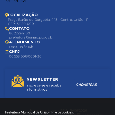
LOCALIZAÇÃO
Praça Barão de Gurguéia, 443 - Centro, União - PI
CEP: 64120-000
CONTATO
86 2222-2100
prefeitura@uniao.pi.gov.br
ATENDIMENTO
Das 08h às 14h
CNPJ
06.553.606/0001-30
NEWSLETTER
CADASTRAR
Inscreva-se e receba
informativos
Versão do Sistema:
3.5.3 - 19/06/2026
Prefeitura Municipal de União - PI e os cookies:
Portal atualizado em:
07/08/2026 09:20
Dados Abertos