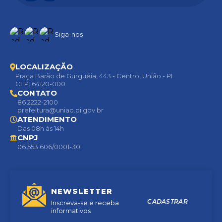
Siga-nos
LOCALIZAÇÃO
Praça Barão de Gurguéia, 443 - Centro, União - PI
CEP: 64120-000
CONTATO
86 2222-2100
prefeitura@uniao.pi.gov.br
ATENDIMENTO
Das 08h às 14h
CNPJ
06.553.606/0001-30
NEWSLETTER
CADASTRAR
Inscreva-se e receba
informativos