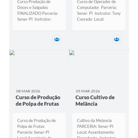
Curso Produção de
Curso de Operador de
Doces e Salgados
Computador Parceria:
FINALIZADO Parceria:
Senai- PI Instrutor: Tony
Senar-PI Instrutor:
Conrado Local:
Luana Algarves Data:
Secretaria de
14/04 a 17/04 Carga
Desenvolvimento Total
horária: 32h Local:
de alunos: 40 Carga
Secretaria Municipal de Desenvolviment
Secretar
Secretaria de
horária: 160 horas
Desenvolvimento Total
Curso em andamento
de alunos: 15
08 MAR 2026
05 MAR 2026
Curso de Produção
Curso Cultivo de
de Polpa de Frutas
Melância
Curso de Produção de
Cultivo da Melancia
Polpa de Frutas
PARCERIA: Senar-PI
Parceria: Senar-PI
Local: Assentamento