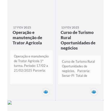
qualificação...
17 FEV 2025
13 FEV 2025
Operação e
Curso de Turismo
manutenção de
Rural
Trator Agrícola
Oportunidades de
negócios
Operação e manutenção
de Trator Agrícola 1°
Curso de Turismo Rural
turma. Período: 17/02 a
Oportunidades de
21/02/2025 Parceria:
negócios. Parceria:
Senar-PI Instrutor:
Senar-PI Total de
Juvenal Carga
alunos: 15 Período 13 a
horária: 20 horas
14/ 02/2025 Instrutora:
Período: 17/02 a
Adriana Evasriso
Secretaria Municipal de Desenvolviment
Secretar
21/02/2025