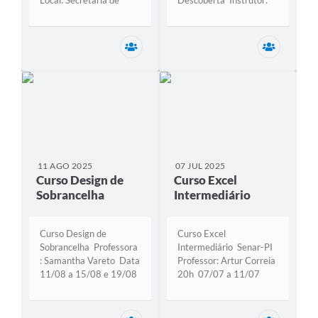
Local: Secretaria de
Descoberta Instrutor:
Desenvolvimento. Carga
Douglas Data: 05/03 a
horária: 32h Data:
08/03 Total de alunos:
08/03 a 11/03
15
Secretaria Municipal de Desenvolviment
Secretar
Instrutor(a): Luciana
11 AGO 2025
07 JUL 2025
Curso Design de
Curso Excel
Sobrancelha
Intermediário
Curso Design de
Curso Excel
Sobrancelha Professora
Intermediário Senar-PI
: Samantha Vareto Data
Professor: Artur Correia
11/08 a 15/08 e 19/08
20h 07/07 a 11/07
a 23/08/2025 O curso
/2025 50 alunos no
de Design de
total Com o objetivo de
Sobrancelhas ofertado
capacitar o aluno a