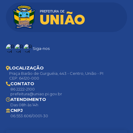
Siga-nos
LOCALIZAÇÃO
Praça Barão de Gurguéia, 443 - Centro, União - PI
CEP: 64120-000
CONTATO
86 2222-2100
prefeitura@uniao.pi.gov.br
ATENDIMENTO
Das 08h às 14h
CNPJ
06.553.606/0001-30