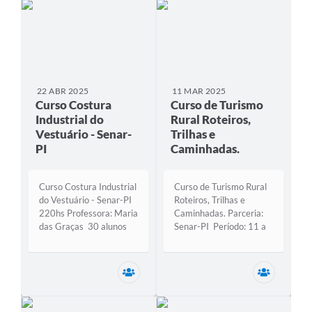
Industrial, realizou o
Curso de Mecânico de
Motor a Diesel,...
22 ABR 2025
11 MAR 2025
Curso Costura
Curso de Turismo
Industrial do
Rural Roteiros,
Vestuário - Senar-
Trilhas e
PI
Caminhadas.
Curso Costura Industrial
Curso de Turismo Rural
do Vestuário - Senar-PI
Roteiros, Trilhas e
220hs Professora: Maria
Caminhadas. Parceria:
das Graças 30 alunos
Senar-PI Período: 11 a
Data 22/ 04 a
14/03/2025 Instrutor :
21/07/2025 O curso de
Adriana Evaristo Total
Costureiro Industrial do
de Alunos: 15
Secretaria Municipal de Desenvolviment
Secretar
Vestuário teve por
objetivo proporcionar
aos participantes