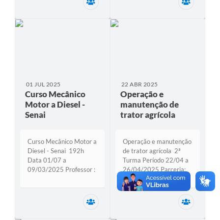
Secretaria Municipal de Desenvolviment
Secretar
pela Secretaria de
desenvolver cálculos,
Desenvolvimento de
funções e operadores
União em 2025
lógicos Intermediário,
representou uma
estruturar planilha de...
importante
oportunidade de...
01 JUL 2025
22 ABR 2025
Curso Mecânico
Operação e
Motor a Diesel -
manutenção de
Senai
trator agrícola
Curso Mecânico Motor a
Operação e manutenção
Diesel - Senai 192h
de trator agrícola 2ª
Data 01/07 a
Turma Período 22/04 a
09/03/2025 Professor :
26/04/2025 Parceria:
Orlando Alunos: 24 A
Senar-PI Instrutor:
Prefeitura de União, em
Emanuel Carga horária:
parceria com o Serviço
20h Total de alunos: 15
Secretaria Municipal de Desenvolviment
Secretar
Nacional de
Aprendizagem