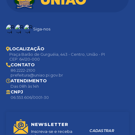
Siga-nos
LOCALIZAÇÃO
Praça Barão de Gurguéia, 443 - Centro, União - PI
CEP: 64120-000
CONTATO
86 2222-2100
prefeitura@uniao.pi.gov.br
ATENDIMENTO
Das 08h às 14h
CNPJ
06.553.606/0001-30
NEWSLETTER
CADASTRAR
Inscreva-se e receba