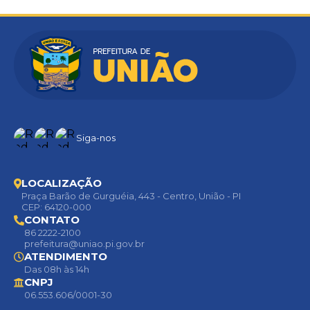
Siga-nos
LOCALIZAÇÃO
Praça Barão de Gurguéia, 443 - Centro, União - PI
CEP: 64120-000
CONTATO
86 2222-2100
prefeitura@uniao.pi.gov.br
ATENDIMENTO
Das 08h às 14h
CNPJ
06.553.606/0001-30