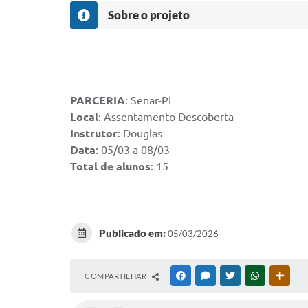
Sobre o projeto
PARCERIA
: Senar-PI
Local
: Assentamento Descoberta
Instrutor
: Douglas
Data
: 05/03 a 08/03
Total de alunos
: 15
Publicado em:
05/03/2026
COMPARTILHAR
FACEBOOK
MESSENGER
TWITTER
WHATSAPP
OUTR