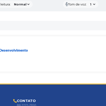
eitura:
Tom de voz:
e Desenvolvimento
CONTATO
86 2222-2100