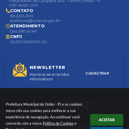
Praça Barão de Gurguéia, 443 - Centro, União - PI
CEP: 64120-000
CONTATO
86 2222-2100
prefeitura@uniao.pi.gov.br
ATENDIMENTO
Das 08h às 14h
CNPJ
06.553.606/0001-30
NEWSLETTER
CADASTRAR
Inscreva-se e receba
informativos
Versão do Sistema:
3.5.3 - 19/06/2026
Prefeitura Municipal de União - PI e os cookies:
Portal atualizado em:
05/08/2026 15:49
Dados Abertos
nosso site usa cookies para melhorar a sua
experiência de navegação. Ao continuar você
ACEITAR
concorda com a nossa
Política de Cookies
e
© Copyright Instar - 2006-2026. Todos os direitos