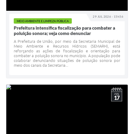
29 JUL 2026 - 15h56
MEIO AMBIENTE E LIMPEZA PÚBLICA
Prefeitura intensifica fiscalização para combater a
poluição sonora; veja como denunciar
A Prefeitura de União, por meio da Secretaria Municipal de
Meio Ambiente e Recursos Hídricos (SEMARH), está
reforçando as ações de fiscalização e orientação para
combater a poluição sonora no município. A população pode
colaborar denunciando situações de poluição sonora por
meio dos canais da Secretaria...
JUL
17