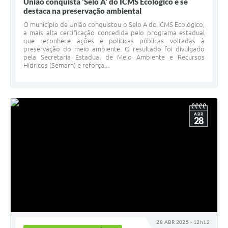
União conquista 'Selo A' do ICMS Ecológico e se
destaca na preservação ambiental
O município de União conquistou o Selo A do ICMS Ecológico,
a mais alta certificação concedida pelo programa estadual
que reconhece ações e políticas públicas voltadas à
preservação do meio ambiente. O resultado foi divulgado
pela Secretaria Estadual de Meio Ambiente e Recursos
Hídricos (Semarh) e reforça...
ABR
28
28 ABR 2025 - 12h12