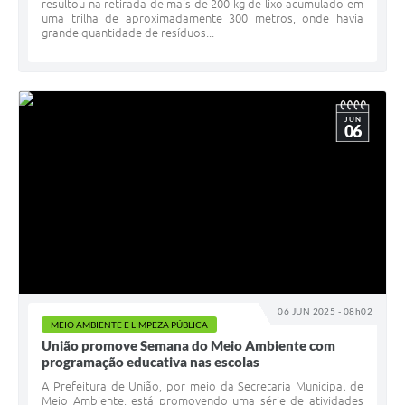
resultou na retirada de mais de 200 kg de lixo acumulado em
uma trilha de aproximadamente 300 metros, onde havia
grande quantidade de resíduos...
JUN
06
06 JUN 2025 - 08h02
MEIO AMBIENTE E LIMPEZA PÚBLICA
União promove Semana do Meio Ambiente com
programação educativa nas escolas
A Prefeitura de União, por meio da Secretaria Municipal de
Meio Ambiente, está promovendo uma série de atividades