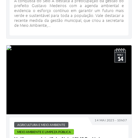
A conquista do Selo A destaca a preocupação da gestão do
prefeito Gustavo Medeiros com a agenda ambiental e
evidencia o esforço contínuo em garantir um futuro mais
verde e sustentável para toda a população. Vale destacar a
recente medida da gestão municipal, que criou a secretaria
de Meio Ambiente,...
MAI
14
14 MAI 2025 - 10h07
AGRICULTURA E MEIO AMBIENTE
MEIO AMBIENTE E LIMPEZA PÚBLICA