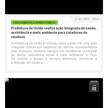
17 JUL 2026 - 12h25
MEIO AMBIENTE E LIMPEZA PÚBLICA
Prefeitura de União realiza ação integrada de saúde,
assistência e meio ambiente para catadores de
resíduos
A Prefeitura de União promoveu nessa quinta (16) uma ação
integrada voltada aos catadores de resíduos acompanhados
pelo município, reunindo serviços das Secretarias Municipais
de Saúde, Assistência Social e Meio Ambiente. O foco
foi ampliar o acesso a serviços essenciais, promover a
prevenção em saúde e...
JUN
01