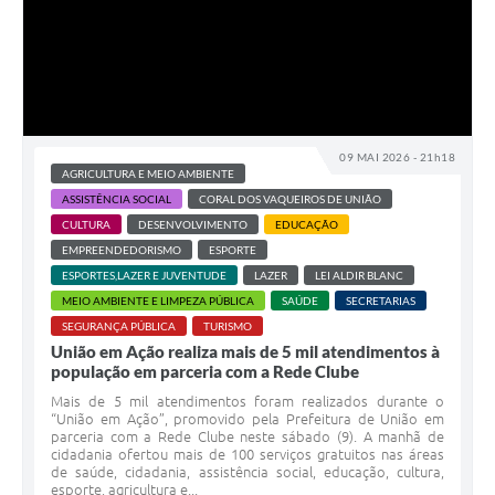
09 MAI 2026 - 21h18
AGRICULTURA E MEIO AMBIENTE
ASSISTÊNCIA SOCIAL
CORAL DOS VAQUEIROS DE UNIÃO
CULTURA
DESENVOLVIMENTO
EDUCAÇÃO
EMPREENDEDORISMO
ESPORTE
ESPORTES,LAZER E JUVENTUDE
LAZER
LEI ALDIR BLANC
MEIO AMBIENTE E LIMPEZA PÚBLICA
SAÚDE
SECRETARIAS
SEGURANÇA PÚBLICA
TURISMO
União em Ação realiza mais de 5 mil atendimentos à
população em parceria com a Rede Clube
Mais de 5 mil atendimentos foram realizados durante o
“União em Ação”, promovido pela Prefeitura de União em
parceria com a Rede Clube neste sábado (9). A manhã de
cidadania ofertou mais de 100 serviços gratuitos nas áreas
de saúde, cidadania, assistência social, educação, cultura,
esporte, agricultura e...