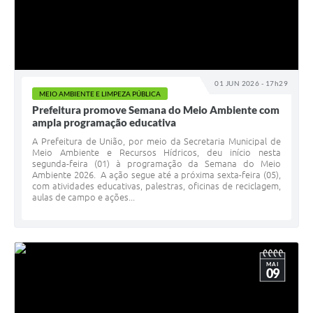
01 JUN 2026 - 17h29
MEIO AMBIENTE E LIMPEZA PÚBLICA
Prefeitura promove Semana do Meio Ambiente com
ampla programação educativa
A Prefeitura de União, por meio da Secretaria Municipal de
Meio Ambiente e Recursos Hídricos, deu início nesta
segunda-feira (01) à programação da Semana do Meio
Ambiente 2026. A ação segue até a próxima sexta-feira (05),
com atividades educativas, palestras, oficinas de reciclagem,
aulas de campo e ações...
MAI
09