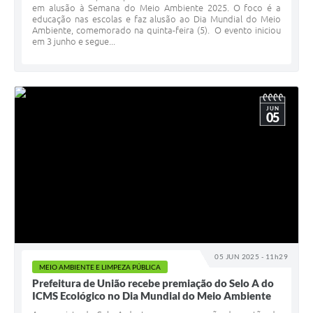
em alusão à Semana do Meio Ambiente 2025. O foco é a
educação nas escolas e faz alusão ao Dia Mundial do Meio
Ambiente, comemorado na quinta-feira (5). O evento iniciou
em 3 junho e segue...
JUN
05
05 JUN 2025 - 11h29
MEIO AMBIENTE E LIMPEZA PÚBLICA
Prefeitura de União recebe premiação do Selo A do
ICMS Ecológico no Dia Mundial do Meio Ambiente