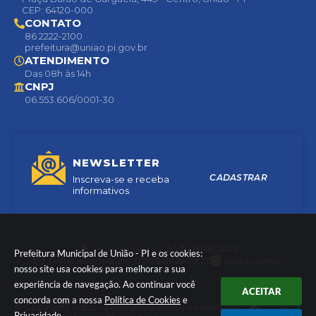
CEP: 64120-000
CONTATO
86 2222-2100
prefeitura@uniao.pi.gov.br
ATENDIMENTO
Das 08h às 14h
CNPJ
06.553.606/0001-30
NEWSLETTER
CADASTRAR
Inscreva-se e receba
informativos
Versão do Sistema:
3.5.3 - 19/06/2026
Prefeitura Municipal de União - PI e os cookies:
Portal atualizado em:
07/08/2026 09:20
Dados Abertos
nosso site usa cookies para melhorar a sua
experiência de navegação. Ao continuar você
ACEITAR
concorda com a nossa
Política de Cookies
e
© Copyright Instar - 2006-2026. Todos os direitos
Privacidade
.