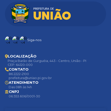
Siga-nos
LOCALIZAÇÃO
Praça Barão de Gurguéia, 443 - Centro, União - PI
CEP: 64120-000
CONTATO
86 2222-2100
prefeitura@uniao.pi.gov.br
ATENDIMENTO
Das 08h às 14h
CNPJ
06.553.606/0001-30