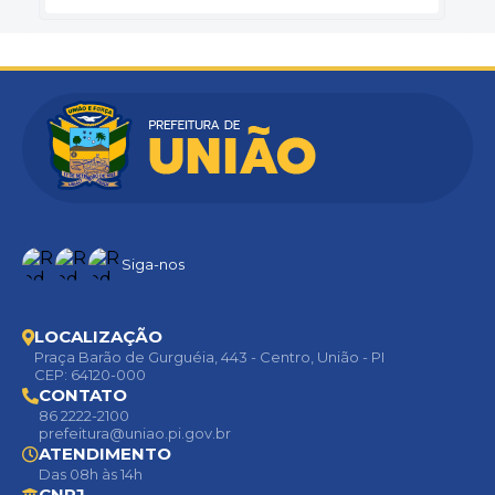
Siga-nos
LOCALIZAÇÃO
Praça Barão de Gurguéia, 443 - Centro, União - PI
CEP: 64120-000
CONTATO
86 2222-2100
prefeitura@uniao.pi.gov.br
ATENDIMENTO
Das 08h às 14h
CNPJ