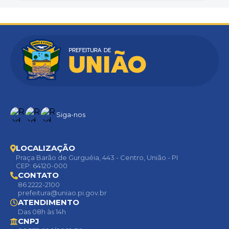
Siga-nos
LOCALIZAÇÃO
Praça Barão de Gurguéia, 443 - Centro, União - PI
CEP: 64120-000
CONTATO
86 2222-2100
prefeitura@uniao.pi.gov.br
ATENDIMENTO
Das 08h às 14h
CNPJ