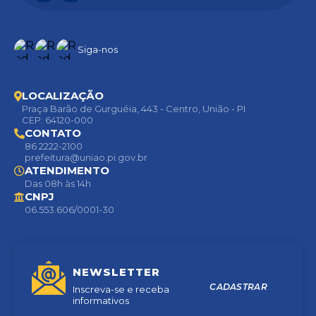
Siga-nos
LOCALIZAÇÃO
Praça Barão de Gurguéia, 443 - Centro, União - PI
CEP: 64120-000
CONTATO
86 2222-2100
prefeitura@uniao.pi.gov.br
ATENDIMENTO
Das 08h às 14h
CNPJ
06.553.606/0001-30
NEWSLETTER
CADASTRAR
Inscreva-se e receba
informativos