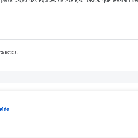
participação das equipes da Atenção Básica, que levaram serv
ta notícia.
Saúde