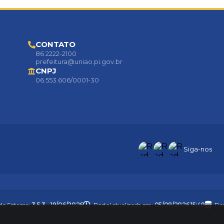
CONTATO
86 2222-2100
prefeitura@uniao.pi.gov.br
CNPJ
06.553.606/0001-30
Siga-nos
 do Sistema:
3.5.3 - 19/06/2026
Portal atualizado em:
05/08/2026 15:49
Dad