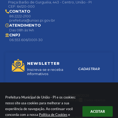
Praça Barão de Gurguéia, 443 - Centro, União - PI
CEP: 64120-000
CONTATO
86 2222-2100
prefeitura@uniao.pi.gov.br
ATENDIMENTO
Das 08h às 14h
CNPJ
06.553.606/0001-30
NEWSLETTER
CADASTRAR
Inscreva-se e receba
informativos
Versão do Sistema:
3.5.3 - 19/06/2026
Prefeitura Municipal de União - PI e os cookies:
Portal atualizado em:
07/08/2026 09:20
Dados Abertos
nosso site usa cookies para melhorar a sua
experiência de navegação. Ao continuar você
ACEITAR
concorda com a nossa
Política de Cookies
e
© Copyright Instar - 2006-2026. Todos os direitos