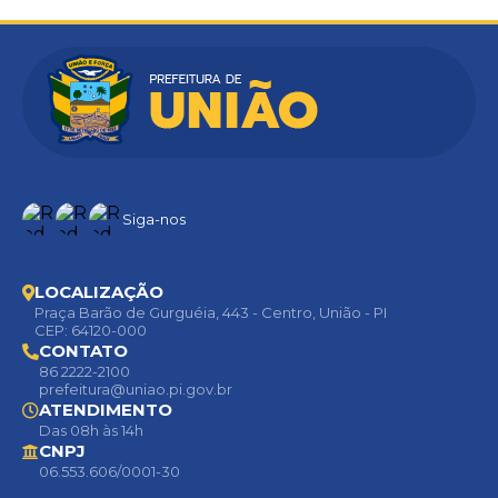
Siga-nos
LOCALIZAÇÃO
Praça Barão de Gurguéia, 443 - Centro, União - PI
CEP: 64120-000
CONTATO
86 2222-2100
prefeitura@uniao.pi.gov.br
ATENDIMENTO
Das 08h às 14h
CNPJ
06.553.606/0001-30