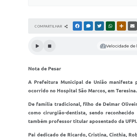
COMPARTILHAR
FACEBOOK
MESSENGER
TWITTER
WHATSAPP
OUTRAS
Velocidade de l
Nota de Pesar
A Prefeitura Municipal de União manifesta p
ocorrido no Hospital São Marcos, em Teresina.
De família tradicional, filho de Delmar Oliv
como cirurgião-dentista, sendo reconhecido
também professor titular aposentado da UFPI
Pai dedicado de Ricardo, Cristina, Cinthia, R