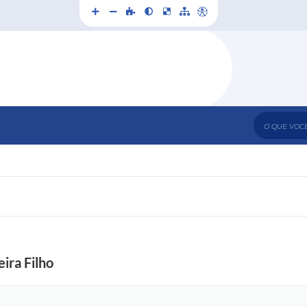
O que voc
ira Filho