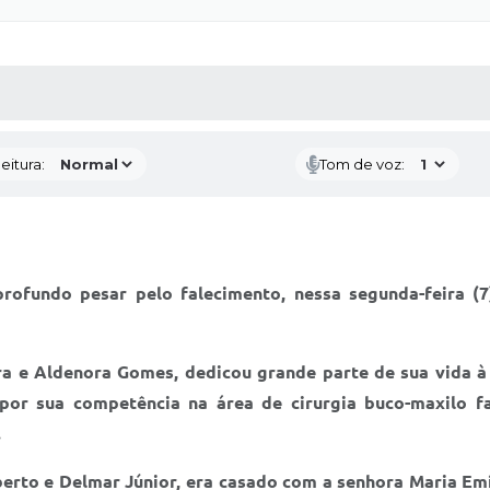
 MÍDIAS
RECEBA NOTÍCIAS
eitura:
Tom de voz:
rofundo pesar pelo falecimento, nessa segunda-feira (7)
eira e Aldenora Gomes, dedicou grande parte de sua vida 
 por sua competência na área de cirurgia buco-maxilo fa
.
oberto e Delmar Júnior, era casado com a senhora Maria E