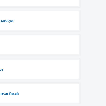
 serviços
ros
metas fiscais