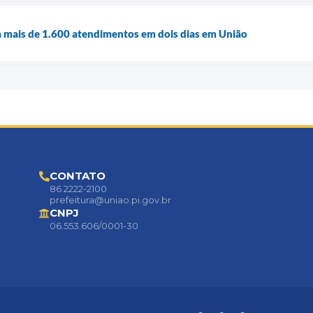
iza mais de 1.600 atendimentos em dois dias em União
CONTATO
86 2222-2100
prefeitura@uniao.pi.gov.br
CNPJ
06.553.606/0001-30