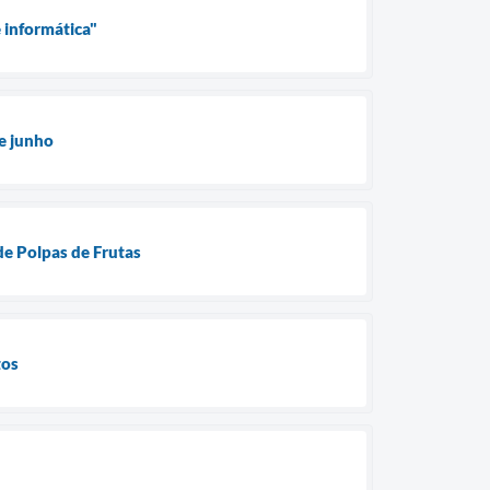
 informática"
de junho
e Polpas de Frutas
tos