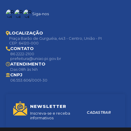
Siga-nos
LOCALIZAÇÃO
Praça Barão de Gurguéia, 443 - Centro, União - PI
CEP: 64120-000
CONTATO
86 2222-2100
prefeitura@uniao.pi.gov.br
ATENDIMENTO
Das 08h às 14h
CNPJ
06.553.606/0001-30
NEWSLETTER
CADASTRAR
Inscreva-se e receba
informativos