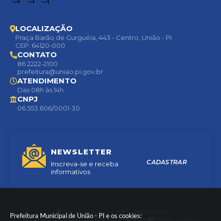
LOCALIZAÇÃO
Praça Barão de Gurguéia, 443 - Centro, União - PI
CEP: 64120-000
CONTATO
86 2222-2100
prefeitura@uniao.pi.gov.br
ATENDIMENTO
Das 08h às 14h
CNPJ
06.553.606/0001-30
NEWSLETTER
CADASTRAR
Inscreva-se e receba
informativos
Versão do Sistema:
3.5.3 - 19/06/2026
Prefeitura Municipal de União - PI e os cookies:
Portal atualizado em:
07/08/2026 09:20
Dados Abertos