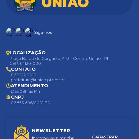
Siga-nos
LOCALIZAÇÃO
Praça Barão de Gurguéia, 443 - Centro, União - PI
CEP: 64120-000
CONTATO
86 2222-2100
prefeitura@uniao.pi.gov.br
ATENDIMENTO
Das 08h às 14h
CNPJ
06.553.606/0001-30
NEWSLETTER
CADASTRAR
Inscreva-se e receba