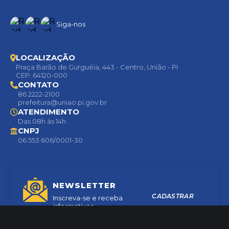
Siga-nos
LOCALIZAÇÃO
Praça Barão de Gurguéia, 443 - Centro, União - PI
CEP: 64120-000
CONTATO
86 2222-2100
prefeitura@uniao.pi.gov.br
ATENDIMENTO
Das 08h às 14h
CNPJ
06.553.606/0001-30
NEWSLETTER
CADASTRAR
Inscreva-se e receba
informativos