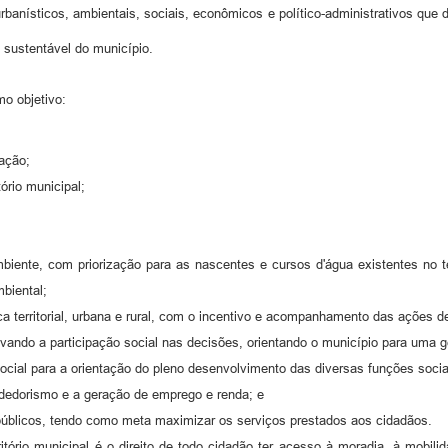
rbanísticos, ambientais, sociais, econômicos e político-administrativos que
 sustentável do município.
o objetivo:
lação;
ório municipal;
ente, com priorização para as nascentes e cursos d'água existentes no ter
mbiental;
tica territorial, urbana e rural, com o incentivo e acompanhamento das ações 
ivando a participação social nas decisões, orientando o município para uma g
 social para a orientação do pleno desenvolvimento das diversas funções socia
edorismo e a geração de emprego e renda; e
s públicos, tendo como meta maximizar os serviços prestados aos cidadãos.
rritório municipal é o direito de todo cidadão ter acesso à moradia, à mobi