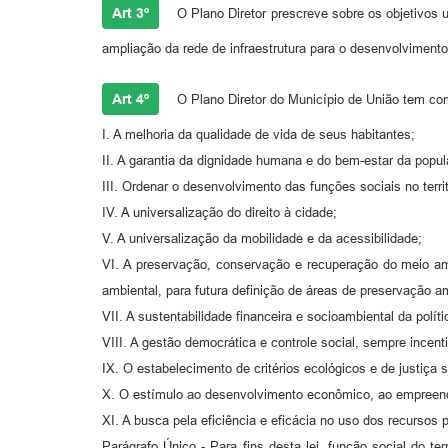
Art 3º
O Plano Diretor prescreve sobre os objetivos u
ampliação da rede de infraestrutura para o desenvolvimento
Art 4º
O Plano Diretor do Município de União tem com
I. A melhoria da qualidade de vida de seus habitantes;
II. A garantia da dignidade humana e do bem-estar da popu
III. Ordenar o desenvolvimento das funções sociais no territ
IV. A universalização do direito à cidade;
V. A universalização da mobilidade e da acessibilidade;
VI. A preservação, conservação e recuperação do meio ambi
ambiental, para futura definição de áreas de preservação a
VII. A sustentabilidade financeira e socioambiental da polí
VIII. A gestão democrática e controle social, sempre incent
IX. O estabelecimento de critérios ecológicos e de justiça
X. O estímulo ao desenvolvimento econômico, ao empreend
XI. A busca pela eficiência e eficácia no uso dos recurso
Parágrafo Único - Para fins desta lei, função social do te