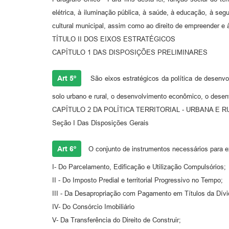
elétrica, à iluminação pública, à saúde, à educação, à segu
cultural municipal, assim como ao direito de empreender e 
TÍTULO II DOS EIXOS ESTRATÉGICOS
CAPÍTULO 1 DAS DISPOSIÇÕES PRELIMINARES
Art 5º
São eixos estratégicos da política de desenvol
solo urbano e rural, o desenvolvimento econômico, o desenv
CAPÍTULO 2 DA POLÍTICA TERRITORIAL - URBANA E R
Seção I Das Disposições Gerais
Art 6º
O conjunto de instrumentos necessários para exe
I- Do Parcelamento, Edificação e Utilização Compulsórios;
II - Do Imposto Predial e territorial Progressivo no Tempo;
III - Da Desapropriação com Pagamento em Títulos da Dívi
IV- Do Consórcio Imobiliário
V- Da Transferência do Direito de Construir;