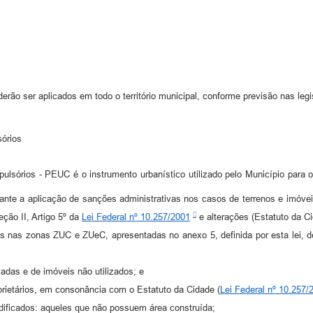
oderão ser aplicados em todo o território municipal, conforme previsão nas l
sórios
lsórios - PEUC é o instrumento urbanístico utilizado pelo Município para o
iante a aplicação de sanções administrativas nos casos de terrenos e imóveis
eção II, Artigo 5º da
Lei Federal nº 10.257/2001
e alterações (Estatuto da Ci
os nas zonas ZUC e ZUeC, apresentadas no anexo 5, definida por esta lei, d
izadas e de imóveis não utilizados; e
oprietários, em consonância com o Estatuto da Cidade (
Lei Federal nº 10.257/
 edificados: aqueles que não possuem área construída;