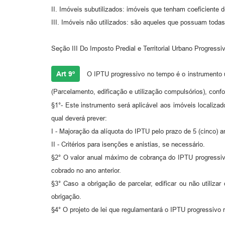
IΙ. Imóveis subutilizados: imóveis que tenham coeficiente d
III. Imóveis não utilizados: são aqueles que possuam toda
Seção III Do Imposto Predial e Territorial Urbano Progress
Art 9º
O IPTU progressivo no tempo é o instrumento u
(Parcelamento, edificação e utilização compulsórios), conf
§1°- Este instrumento será aplicável aos imóveis localiza
qual deverá prever:
I - Majoração da alíquota do IPTU pelo prazo de 5 (cinco) 
II - Critérios para isenções e anistias, se necessário.
§2° O valor anual máximo de cobrança do IPTU progressiv
cobrado no ano anterior.
§3° Caso a obrigação de parcelar, edificar ou não utiliz
obrigação.
§4° O projeto de lei que regulamentará o IPTU progressivo