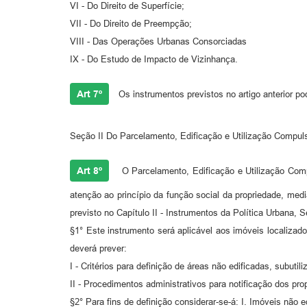
VI - Do Direito de Superfície;
VII - Do Direito de Preempção;
VIII - Das Operações Urbanas Consorciadas
IX - Do Estudo de Impacto de Vizinhança.
Art 7º
Os instrumentos previstos no artigo anterior p
Seção II Do Parcelamento, Edificação e Utilização Compul
Art 8º
O Parcelamento, Edificação e Utilização Compu
atenção ao princípio da função social da propriedade, med
previsto no Capítulo II - Instrumentos da Política Urbana, S
§1° Este instrumento será aplicável aos imóveis localizad
deverá prever:
I - Critérios para definição de áreas não edificadas, subutil
II - Procedimentos administrativos para notificação dos pr
§2° Para fins de definição considerar-se-á: I. Imóveis não