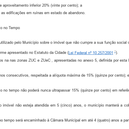
e aproveitamento inferior 20% (vinte por cento); a
s as edificações em ruínas em estado de abandono.
ivo no Tempo
tilizado pelo Município sobre o imóvel que não cumpre a sua função social
orme apresentado no Estatuto da Cidade (
Lei Federal nº 10.257/2001
).
dos na nas zonas ZUC e ZUeC , apresentadas no anexo 5, definida por esta l
anos consecutivos, respeitada a alíquota máxima de 15% (quinze por cento); 
o no tempo não poderá nunca ultrapassar 15% (quinze por cento) em referên
ar o imóvel não esteja atendida em 5 (cinco) anos, o município manterá a c
 no tempo será encaminhado à Câmara Municipal em até 4 (quatro) anos a part