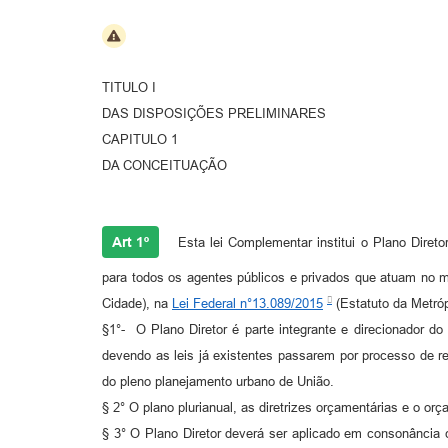
TITULO I
DAS DISPOSIÇÕES PRELIMINARES
CAPITULO 1
DA CONCEITUAÇÃO
Art 1º
Esta lei Complementar institui o Plano Diretor
para todos os agentes públicos e privados que atuam no 
Cidade), na
Lei Federal n°13.089/2015
(Estatuto da Metróp
§1°- O Plano Diretor é parte integrante e direcionador d
devendo as leis já existentes passarem por processo de re
do pleno planejamento urbano de União.
§ 2° O plano plurianual, as diretrizes orçamentárias e o o
§ 3° O Plano Diretor deverá ser aplicado em consonância 