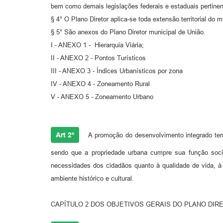
bem como demais legislações federais e estaduais pertine
§ 4° O Plano Diretor aplica-se toda extensão territorial do 
§ 5° São anexos do Plano Diretor municipal de União.
I - ANEXO 1 - Hierarquia Viária;
II - ANEXO 2 - Pontos Turísticos
III - ANEXO 3 - Índices Urbanísticos por zona
IV - ANEXO 4 - Zoneamento Rural
V - ANEXO 5 - Zoneamento Urbano
Art 2º
A promoção do desenvolvimento integrado terr
sendo que a propriedade urbana cumpre sua função soci
necessidades dos cidadãos quanto à qualidade de vida, à
ambiente histórico e cultural.
CAPÍTULO 2 DOS OBJETIVOS GERAIS DO PLANO DIR