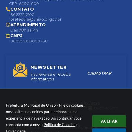
CEP: 64120-000
CONTATO
86 2222-2100
prefeitura@uniao.pi.gov.br
ATENDIMENTO
Das 08h às 14h
CNPJ
06.553.606/0001-30
NEWSLETTER
CADASTRAR
Inscreva-se e receba
informativos
Versão do Sistema:
3.5.3 - 19/06/2026
Prefeitura Municipal de União - PI e os cookies:
Portal atualizado em:
07/08/2026 09:20
Dados Abertos
nosso site usa cookies para melhorar a sua
experiência de navegação. Ao continuar você
ACEITAR
concorda com a nossa
Política de Cookies
e
© Copyright Instar - 2006-2026. Todos os direitos
Privacidade
.