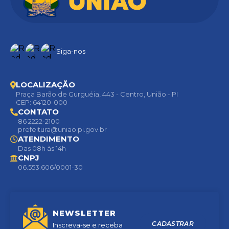
Siga-nos
LOCALIZAÇÃO
Praça Barão de Gurguéia, 443 - Centro, União - PI
CEP: 64120-000
CONTATO
86 2222-2100
prefeitura@uniao.pi.gov.br
ATENDIMENTO
Das 08h às 14h
CNPJ
06.553.606/0001-30
NEWSLETTER
CADASTRAR
Inscreva-se e receba