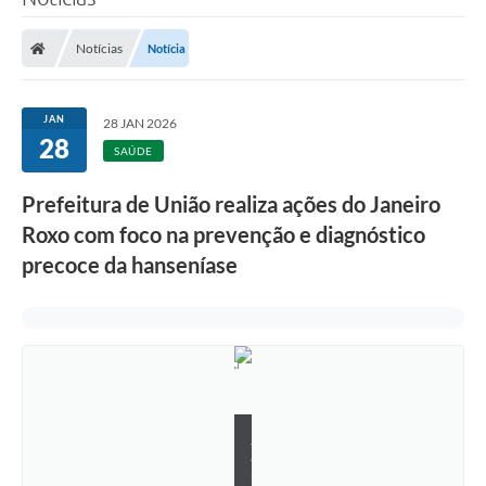
Notícias
Notícia
JAN
28 JAN 2026
28
SAÚDE
Prefeitura de União realiza ações do Janeiro
Roxo com foco na prevenção e diagnóstico
precoce da hanseníase
J
a
n