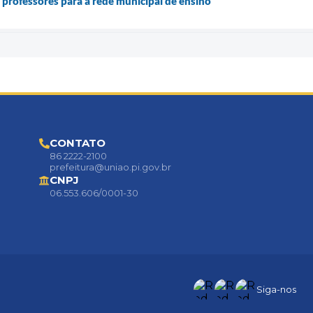
professores para a rede municipal de ensino
CONTATO
86 2222-2100
prefeitura@uniao.pi.gov.br
CNPJ
06.553.606/0001-30
Siga-nos