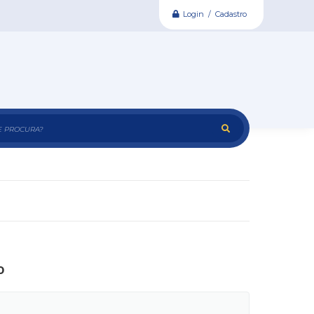
Login / Cadastro
e procura?
o