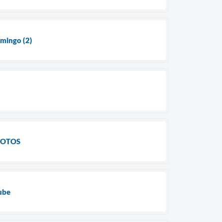
mingo (2)
 FOTOS
ube