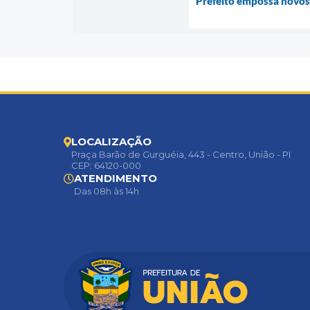
Prefeito empossa novos 
LOCALIZAÇÃO
Praça Barão de Gurguéia, 443 - Centro, União - PI
CEP: 64120-000
ATENDIMENTO
Das 08h às 14h