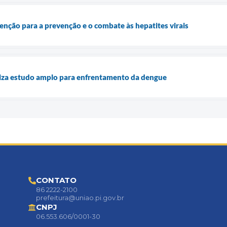
nção para a prevenção e o combate às hepatites virais
liza estudo amplo para enfrentamento da dengue
CONTATO
86 2222-2100
prefeitura@uniao.pi.gov.br
CNPJ
06.553.606/0001-30