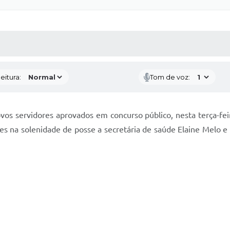
 MÍDIAS
RECEBA NOTÍCIAS
eitura:
Tom de voz:
os servidores aprovados em concurso público, nesta terça-feir
s na solenidade de posse a secretária de saúde Elaine Melo e 