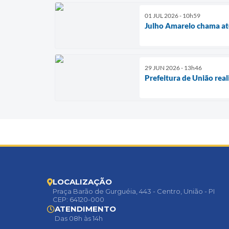
01 JUL 2026 - 10h59
Julho Amarelo chama ate
29 JUN 2026 - 13h46
Prefeitura de União rea
LOCALIZAÇÃO
Praça Barão de Gurguéia, 443 - Centro, União - PI
CEP: 64120-000
ATENDIMENTO
Das 08h às 14h