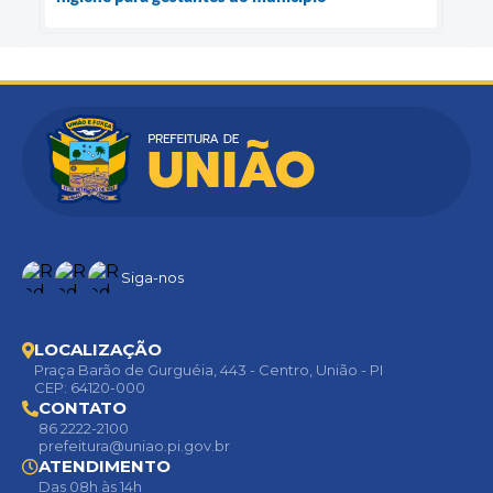
Siga-nos
LOCALIZAÇÃO
Praça Barão de Gurguéia, 443 - Centro, União - PI
CEP: 64120-000
CONTATO
86 2222-2100
prefeitura@uniao.pi.gov.br
ATENDIMENTO
Das 08h às 14h