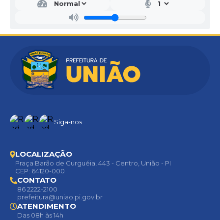
Siga-nos
LOCALIZAÇÃO
Praça Barão de Gurguéia, 443 - Centro, União - PI
CEP: 64120-000
CONTATO
86 2222-2100
prefeitura@uniao.pi.gov.br
ATENDIMENTO
Das 08h às 14h