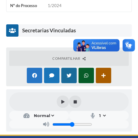
Nº do Processo
1/2024
Secretarias Vinculadas
COMPARTILHAR
Secr
etar
ia
Mu
nici