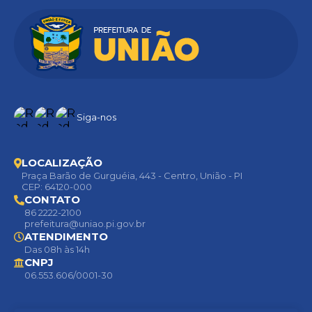
pal
de
Cult
ura
e
Turi
smo
Julio
Tajra
Fort
Siga-nos
es
LOCALIZAÇÃO
Praça Barão de Gurguéia, 443 - Centro, União - PI
CEP: 64120-000
CONTATO
86 2222-2100
prefeitura@uniao.pi.gov.br
ATENDIMENTO
Das 08h às 14h
CNPJ
06.553.606/0001-30