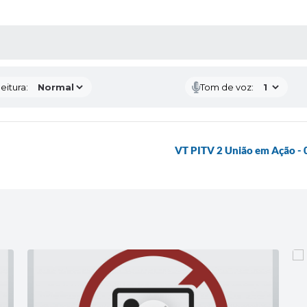
 MÍDIAS
eitura:
Tom de voz:
VT PITV 2 União em Ação - 0