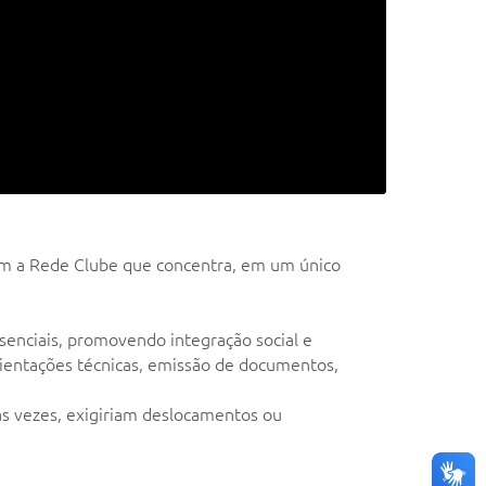
 com a Rede Clube que concentra, em um único
ssenciais, promovendo integração social e
rientações técnicas, emissão de documentos,
as vezes, exigiriam deslocamentos ou