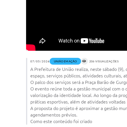
07/05/2026
UNIÃO EM AÇÃO
206 VISUALIZAÇÕES
A Prefeitura de União realiza, neste sábado (9)
espaço, serviços públicos, atividades culturais,
O palco dos serviços será a Praça Barão de Gurgue
O evento reúne toda a gestão municipal com o ob
valorização da identidade local. Ao longo da p
práticas esportivas, além de atividades voltadas 
A proposta do projeto é aproximar a gestão muni
agendamentos prévios.
Como este conteúdo foi criado