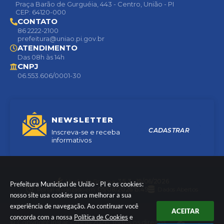
Praça Barão de Gurguéia, 443 - Centro, União - PI
CEP: 64120-000
CONTATO
86 2222-2100
prefeitura@uniao.pi.gov.br
ATENDIMENTO
Das 08h às 14h
CNPJ
06.553.606/0001-30
NEWSLETTER
CADASTRAR
Inscreva-se e receba
informativos
Versão do Sistema:
3.5.3 - 19/06/2026
Prefeitura Municipal de União - PI e os cookies:
Portal atualizado em:
05/08/2026 15:49
Dados Abertos
nosso site usa cookies para melhorar a sua
experiência de navegação. Ao continuar você
ACEITAR
concorda com a nossa
Política de Cookies
e
© Copyright Instar - 2006-2026. Todos os direitos