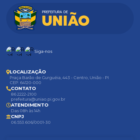
Siga-nos
LOCALIZAÇÃO
Praça Barão de Gurguéia, 443 - Centro, União - PI
CEP: 64120-000
CONTATO
86 2222-2100
prefeitura@uniao.pi.gov.br
ATENDIMENTO
Das 08h às 14h
CNPJ
06.553.606/0001-30