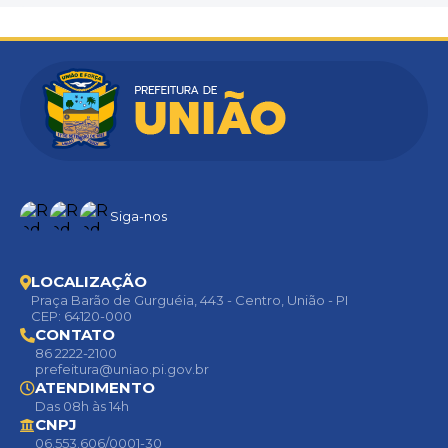
Siga-nos
LOCALIZAÇÃO
Praça Barão de Gurguéia, 443 - Centro, União - PI
CEP: 64120-000
CONTATO
86 2222-2100
prefeitura@uniao.pi.gov.br
ATENDIMENTO
Das 08h às 14h
CNPJ
06.553.606/0001-30