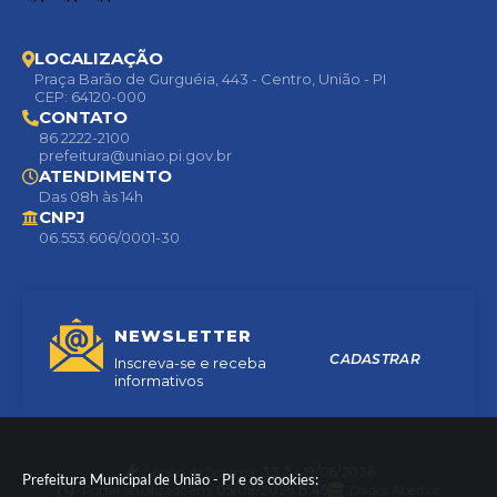
LOCALIZAÇÃO
Praça Barão de Gurguéia, 443 - Centro, União - PI
CEP: 64120-000
CONTATO
86 2222-2100
prefeitura@uniao.pi.gov.br
ATENDIMENTO
Das 08h às 14h
CNPJ
06.553.606/0001-30
NEWSLETTER
CADASTRAR
Inscreva-se e receba
informativos
Versão do Sistema:
3.5.3 - 19/06/2026
Prefeitura Municipal de União - PI e os cookies:
Portal atualizado em:
05/08/2026 15:49
Dados Abertos