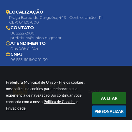
LOCALIZAÇÃO
Praça Barão de Gurguéia, 443 - Centro, União - PI
CEP: 64120-000
CONTATO
86 2222-2100
prefeitura@uniao.pi.gov.br
ATENDIMENTO
Das 08h às 14h
CNPJ
06.553.606/0001-30
Prefeitura Municipal de União - PI e os cookies:
NEWSLETTER
nosso site usa cookies para melhorar a sua
CADASTRAR
Inscreva-se e receba
experiência de navegação. Ao continuar você
informativos
ACEITAR
concorda com a nossa
Política de Cookies
e
Privacidade
.
PERSONALIZAR
Versão do Sistema:
3.5.3 - 19/06/2026
Portal atualizado em:
05/08/2026 15:49
Dados Abertos