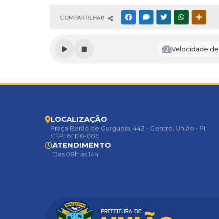
COMPARTILHAR
FACEBOOK
MESSENGER
TWITTER
WHATSAPP
OUTR
Velocidade de l
LOCALIZAÇÃO
Praça Barão de Gurguéia, 443 - Centro, União - PI
CEP: 64120-000
ATENDIMENTO
Das 08h às 14h