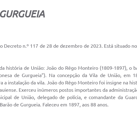
GURGUEIA
 Decreto n.º 117 de 28 de dezembro de 2023. Está situado no
da história de União: João do Rêgo Monteiro (1809-1897), o b
onesa de Gurgueia”). Na concepção da Vila de União, em 18
 a instalação da vila. João do Rêgo Monteiro foi insigne na his
iauiense. Exerceu inúmeros postos importantes da administração 
icipal de União, delegado de polícia, e comandante da Guard
e Barão de Gurgueia. Faleceu em 1897, aos 88 anos.