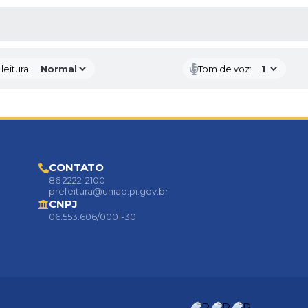
AS MÍDIAS
eitura:
Tom de voz:
CONTATO
86 2222-2100
prefeitura@uniao.pi.gov.br
CNPJ
06.553.606/0001-30