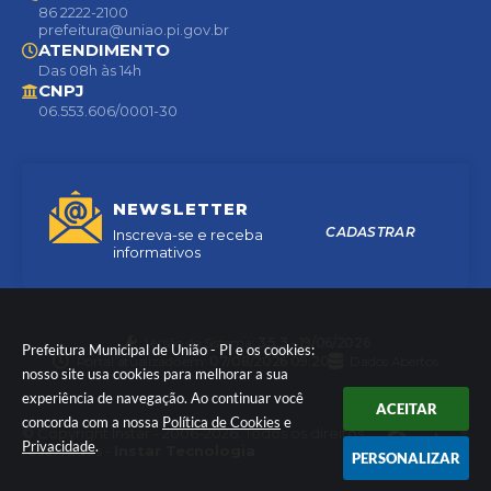
86 2222-2100
prefeitura@uniao.pi.gov.br
ATENDIMENTO
Das 08h às 14h
CNPJ
06.553.606/0001-30
NEWSLETTER
CADASTRAR
Inscreva-se e receba
informativos
Versão do Sistema:
3.5.3 - 19/06/2026
Prefeitura Municipal de União - PI e os cookies:
Portal atualizado em:
07/08/2026 09:20
Dados Abertos
nosso site usa cookies para melhorar a sua
experiência de navegação. Ao continuar você
ACEITAR
concorda com a nossa
Política de Cookies
e
© Copyright Instar - 2006-2026. Todos os direitos
Privacidade
.
reservados -
Instar Tecnologia
PERSONALIZAR