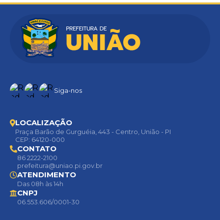
Siga-nos
LOCALIZAÇÃO
Praça Barão de Gurguéia, 443 - Centro, União - PI
CEP: 64120-000
CONTATO
86 2222-2100
prefeitura@uniao.pi.gov.br
ATENDIMENTO
Das 08h às 14h
CNPJ
06.553.606/0001-30