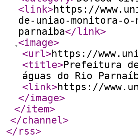
<link
>
https://www.un
de-uniao-monitora-o-
parnaiba
</link
>
<image
>
<url
>
https://www.un
<title
>
Prefeitura d
águas do Rio Parnaí
<link
>
https://www.u
</image
>
</item
>
</channel
>
</rss
>