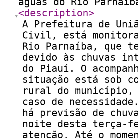
águas do Rio Parnaíb
<description
>
A Prefeitura de Uni
Civil, está monitor
Rio Parnaíba, que t
devido às chuvas in
do Piauí. O acompan
situação está sob c
rural do município,
caso de necessidade
há previsão de chuv
noite desta terça-f
atenção. Até o mome