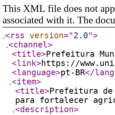
This XML file does not appe
associated with it. The doc
<rss
version
="
2.0
"
>
<channel
>
<title
>
Prefeitura Mun
<link
>
https://www.uni
<language
>
pt-BR
</lang
<item
>
<title
>
Prefeitura de
para fortalecer agri
<description
>