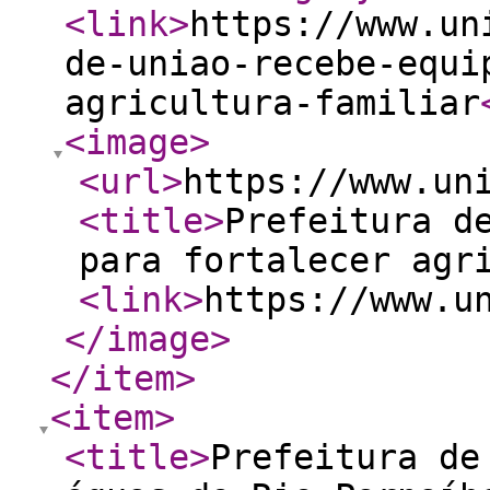
<link
>
https://www.un
de-uniao-recebe-equi
agricultura-familiar
<image
>
<url
>
https://www.un
<title
>
Prefeitura d
para fortalecer agr
<link
>
https://www.u
</image
>
</item
>
<item
>
<title
>
Prefeitura de