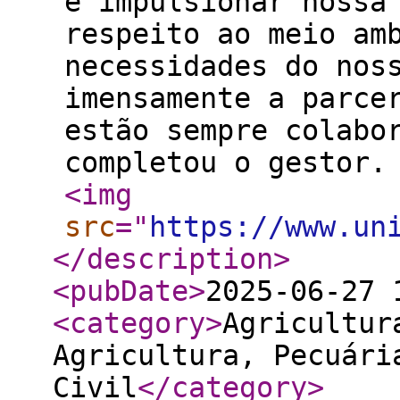
e impulsionar nossa
respeito ao meio am
necessidades do nos
imensamente a parce
estão sempre colabo
completou o gestor.
<img
src
="
https://www.un
</description
>
<pubDate
>
2025-06-27 
<category
>
Agricultur
Agricultura, Pecuári
Civil
</category
>