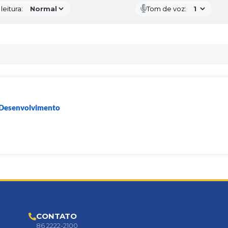
eitura:
Tom de voz:
e Desenvolvimento
CONTATO
86 2222-2100