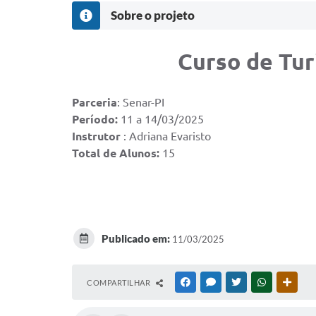
Sobre o projeto
Curso de Tur
Parceria
: Senar-PI
Período:
11 a 14/03/2025
Instrutor
: Adriana Evaristo
Total de Alunos:
15
Publicado em:
11/03/2025
COMPARTILHAR
FACEBOOK
MESSENGER
TWITTER
WHATSAPP
OUTR