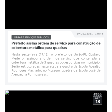
19 DEZ 2021 - 15h48
OBRAS E SERVIÇOS PÚBLICOS
Prefeito assina ordem de serviço para construção de
cobertura metálica para quadras
Nesta sexta-feira (17.12), o prefeito de União-PI, Gustavo
Medeiro, assinou a ordem de serviço que contempla a
cobertura metálica de 3 quadras poliesportivas no município.
Serão estruturadas nesta etapa a quadra da Escola Absalão
Rodrigues Machado, no Mussum, quadra da Escola José de
Alencar, na Formosa e a...
DEZ
18