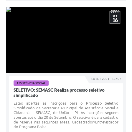
SET
16
16 SET 2021 - 18h04
ASSISTÊNCIA SOCIAL
SELETIVO: SEMASC Realiza processo seletivo
simplificado
Estão abertas as inscrições para o Processo Seletivo
Simplificado da Secretaria Municipal de Assistência Social e
Cidadania – SEMASC, de União – PI. As inscrições seguem
abertas até o dia 20 de Setembro. O seletivo é para cadastro
de reserva nas seguintes áreas: Cadastrador/Entrevistador
do Programa Bolsa...