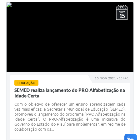
NOV
15
15 NOV 2021 - 15h41
EDUCAÇÃO
SEMED realiza lançamento do PRO Alfabetização na
Idade Certa
Com o objetivo de oferecer um ensino aprendizagem cada
vez mais eficaz, a Secretaria Municipal de Educação (SEMED),
promoveu o lançamento do programa “PRO Alfabetização na
Idade Certa”. O PRO-Alfabetização é uma iniciativa do
Governo do Estado do Piauí para implementar, em regime de
colaboração com os...