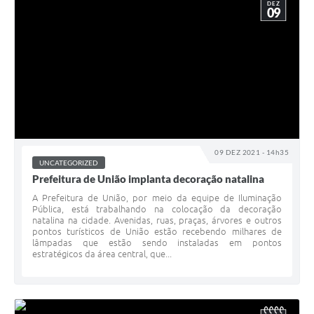
DEZ
09
09 DEZ 2021 - 14h35
UNCATEGORIZED
Prefeitura de União implanta decoração natalina
A Prefeitura de União, por meio da equipe de Iluminação
Pública, está trabalhando na colocação da decoração
natalina na cidade. Avenidas, ruas, praças, árvores e outros
pontos turísticos de União estão recebendo milhares de
lâmpadas que estão sendo instaladas em pontos
estratégicos da área central, que...