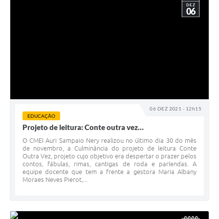
DEZ
06
06 DEZ 2021 - 12h15
EDUCAÇÃO
Projeto de leitura: Conte outra vez…
O CMEI Auri Sampaio Nery realizou no último dia 30 do mês
de novembro, a Culminância do projeto de leitura Conte
Outra Vez, projeto cujo objetivo era despertar o prazer pelos
contos, fábulas, rimas, cantigas de roda e parlendas. A
equipe docente que tem a frente a gestora Maria Albany
Moraes Neves Pierot,...