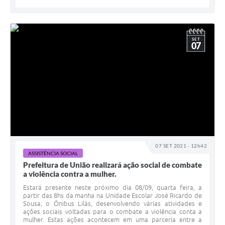
SET
07
07 SET 2021 - 12h42
ASSISTÊNCIA SOCIAL
Prefeitura de União realizará ação social de combate
a violência contra a mulher.
Estará presente neste próximo dia 08/09, quarta feira, a
partir das 8hs da manha na Unidade Escolar José Ricardo de
Sousa, o Ônibus Lilás, desenvolvendo várias atividades e
ações sociais voltadas para o combate a violência conta a
mulher. Estas ações acontecem em uma parceria entre a