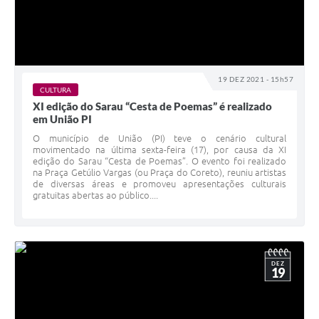
19 DEZ 2021 - 15h57
CULTURA
XI edição do Sarau “Cesta de Poemas” é realizado
em União PI
O município de União (PI) teve o cenário cultural
movimentado na última sexta-feira (17), por causa da XI
edição do Sarau “Cesta de Poemas”. O evento foi realizado
na Praça Getúlio Vargas (ou Praça do Coreto), reuniu artistas
de diversas áreas e promoveu apresentações culturais
gratuitas abertas ao público....
DEZ
19