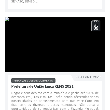
SEMASC, SEMED,...
SET
06
06 SET 2021 - 21h43
FINANÇAS E DESENVOLVIMENTO
Prefeitura de União lança REFIS 2021
Negocie seus débitos com o município e ganhe até 100% de
desconto em juros e multas. Estão sendo oferecidas várias
possibilidades de parcelamentos para que você fique em
dias com os diversos tributos municipais. Não perca a
oportunidade de se regularizar com a Fazenda Municipal.