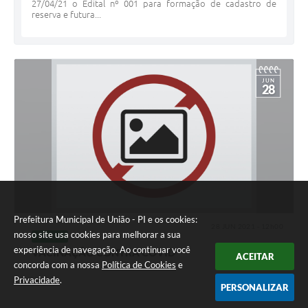
27/04/21 o Edital nº 001 para formação de cadastro de
reserva e futura...
JUN
28
Prefeitura Municipal de União - PI e os cookies:
28 JUN 2021 - 12h00
nosso site usa cookies para melhorar a sua
SAÚDE
experiência de navegação. Ao continuar você
VACINAÇÃO CONTRA COVID
ACEITAR
concorda com a nossa
Política de Cookies
e
Privacidade
.
PERSONALIZAR