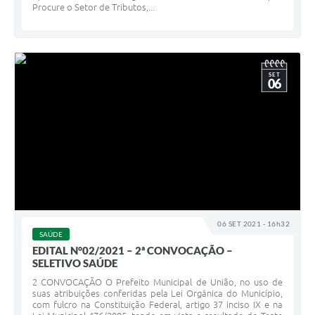
Procure o Setor de Tributos,...
SET
06
06 SET 2021 - 16h32
SAÚDE
EDITAL N°02/2021 – 2ª CONVOCAÇÃO –
SELETIVO SAÚDE
2 CONVOCAÇÃO O Prefeito Municipal de União, no uso de
suas atribuições conferidas pela Lei Orgânica do Município,
com fulcro na Constituição Federal, artigo 37 inciso IX e na