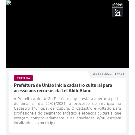
SET
21
21 SET 2021 - 19h11
CULTURA
Prefeitura de União inicia cadastro cultural para
acesso aos recursos da Lei Aldir Blanc
A Prefeitura de União-PI informa que estará aberto a partir
de amanhã, dia 22/09/2021, o processo de inscrição no
Cadastro Municipal de Cultura. O Cadastro é voltado para
profissionais do segmento artístico e espaços culturais, que
exerçam comprovadamente suas atividades e/ou estejam
localizados no município...