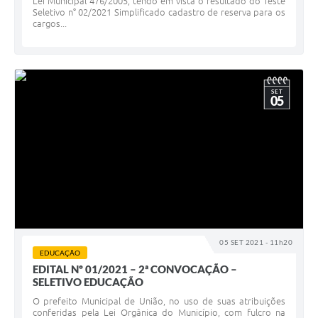
Lei Municipal 476/2005, tendo em vista o resultado do Teste
Seletivo n° 02/2021 Simplificado cadastro de reserva para os
cargos...
SET
05
05 SET 2021 - 11h20
EDUCAÇÃO
EDITAL Nº 01/2021 – 2ª CONVOCAÇÃO –
SELETIVO EDUCAÇÃO
O prefeito Municipal de União, no uso de suas atribuições
conferidas pela Lei Orgânica do Município, com fulcro na