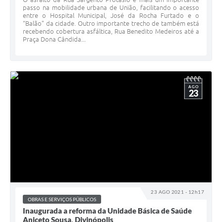
passo na mobilidade urbana de União, facilitando o acesso
entre o Hospital Municipal, José da Rocha Furtado e o
“Balão” da cidade. Outro importante trecho de também está
recebendo cobertura asfáltica, Rua Benedito Medeiros até a
Praça Dona Cândida...
AGO
23
23 AGO 2021 - 12h17
OBRAS E SERVIÇOS PÚBLICOS
Inaugurada a reforma da Unidade Básica de Saúde
Aniceto Sousa, Divinópolis