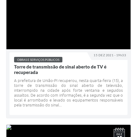
15 DEZ 2021 - 19h33
OBRAS E SERVIÇOS PÚBLICOS
Torre de transmissão de sinal aberto de TV é
recuperada
A prefeitura de União-PI recuperou, nesta quarta-feira (15), a
torre de transmissão do sinal aberto de televisão,
interrompido na cidade após forte ventania e seguidos
assaltos. De acordo com informações, é a segunda vez que o
local é arrombado e levado os equipamentos responsáveis
pela transmissão do sinal...
DEZ