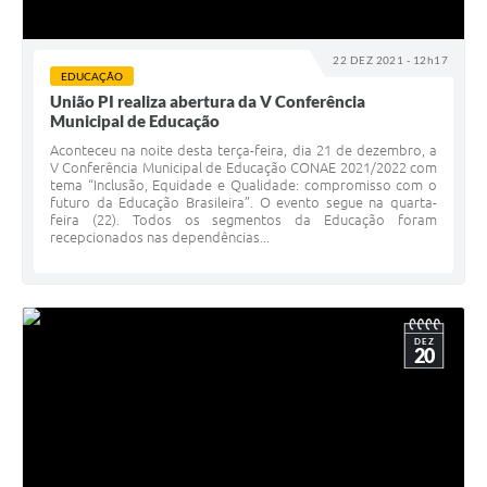
22 DEZ 2021 - 12h17
EDUCAÇÃO
União PI realiza abertura da V Conferência
Municipal de Educação
Aconteceu na noite desta terça-feira, dia 21 de dezembro, a
V Conferência Municipal de Educação CONAE 2021/2022 com
tema “Inclusão, Equidade e Qualidade: compromisso com o
futuro da Educação Brasileira”. O evento segue na quarta-
feira (22). Todos os segmentos da Educação foram
recepcionados nas dependências...
DEZ
20