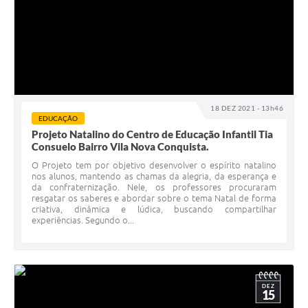
18 DEZ 2021 - 13h46
EDUCAÇÃO
Projeto Natalino do Centro de Educação Infantil Tia
Consuelo Bairro Vila Nova Conquista.
O Projeto tem por objetivo desenvolver o espírito natalino
nos alunos, mantendo as chamas da alegria, da esperança e
da confraternização. Nele, os professores procuraram
resgatar os saberes e abordar sobre o tema Natal de forma
criativa, dinâmica e lúdica, buscando compartilhar
experiências. Segundo o...
DEZ
15