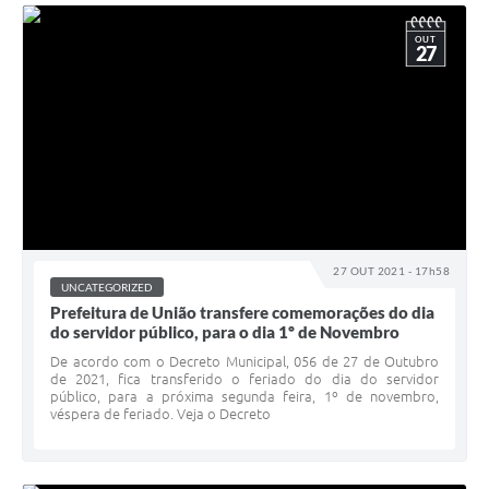
OUT
27
27 OUT 2021 - 17h58
UNCATEGORIZED
Prefeitura de União transfere comemorações do dia
do servidor público, para o dia 1º de Novembro
De acordo com o Decreto Municipal, 056 de 27 de Outubro
de 2021, fica transferido o feriado do dia do servidor
público, para a próxima segunda feira, 1º de novembro,
véspera de feriado. Veja o Decreto