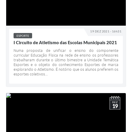
19 DEZ 2021 - 16h31
ESPORTE
I Circuito de Atletismo das Escolas Municipais 2021
Numa proposta de unificar o ensino do componente
curricular Educação Física na rede de ensino os professores
trabalharam durante o último bimestre a Unidade Temática
Esportes e o objeto do conhecimento Esportes de marca
explorando o Atletismo. É notório que os alunos preferem os
esportes coletivos...
DEZ
19