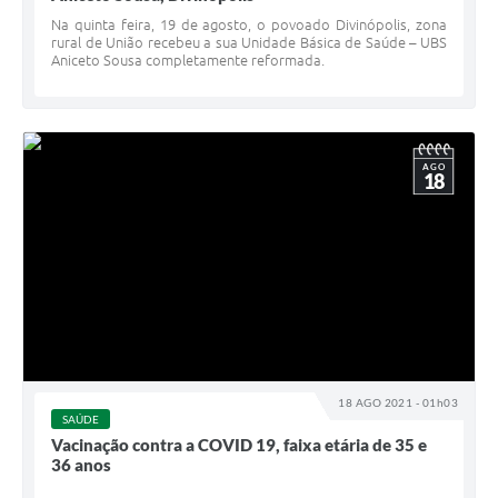
Na quinta feira, 19 de agosto, o povoado Divinópolis, zona
rural de União recebeu a sua Unidade Básica de Saúde – UBS
Aniceto Sousa completamente reformada.
AGO
18
18 AGO 2021 - 01h03
SAÚDE
Vacinação contra a COVID 19, faixa etária de 35 e
36 anos