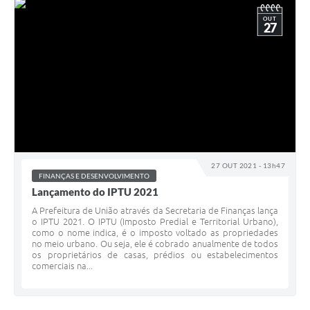
OUT
27
27 OUT 2021 - 13h47
FINANÇAS E DESENVOLVIMENTO
Lançamento do IPTU 2021
A Prefeitura de União através da Secretaria de Finanças lança
o IPTU 2021. O IPTU (Imposto Predial e Territorial Urbano),
como o nome indica, é o imposto voltado as propriedades
no meio urbano. Ou seja, ele é cobrado anualmente de todos
os proprietários de casas, prédios ou estabelecimentos
comerciais na...