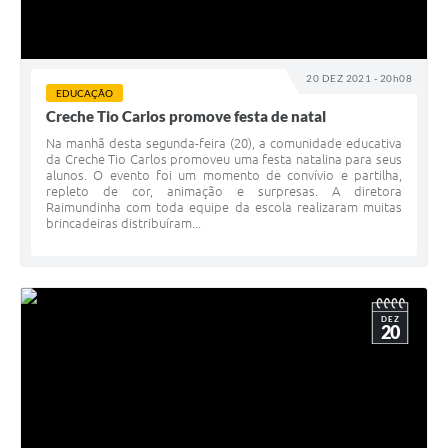
20 DEZ 2021 - 20h08
EDUCAÇÃO
Creche Tio Carlos promove festa de natal
Na manhã desta segunda-feira (20), a comunidade educativa
da Creche Tio Carlos promoveu uma festa natalina para seus
alunos. O evento foi um momento de convívio e partilha,
repleto de cor, animação e surpresas. A diretora
Raimundinha com toda equipe da escola realizaram muitas
brincadeiras distribuíram...
DEZ
20