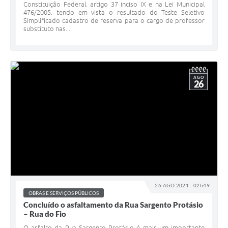
Constituição Federal. artigo 37 inciso IX e na Lei Municipal
476/2005. tendo em vista o resultado do Teste Seletivo
Simplificado cadastro de reserva para o cargo de professor
substituto nas...
AGO
26
26 AGO 2021 - 02h49
OBRAS E SERVIÇOS PÚBLICOS
Concluído o asfaltamento da Rua Sargento Protásio
– Rua do Fio
O asfalto da Rua Sargento Protásio é mais um importante