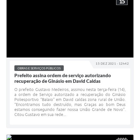
15
15 DEZ 2021 - 12h42
OBRAS E SERVIÇOS PÚBLICOS
Prefeito assina ordem de serviço autorizando
recuperação de Ginásio em David Caldas
O prefeito Gustavo Medeiros, assinou nesta terça-feira (14),
a ordem de Serviço autorizado a recuperação do Ginásio
Poliesportivo “Balaio” em David caldas zona rural de União.
“Encontramos tudo destruído, mas Graças ao bom Deus
estamos conseguindo fazer nossa União Grande de Novo”.
Citou Gustavo em sua rede...