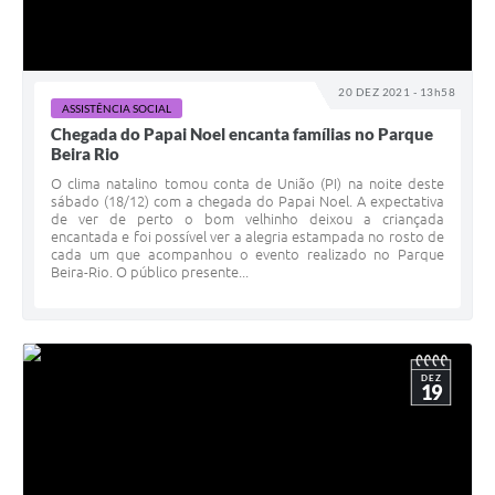
20 DEZ 2021 - 13h58
ASSISTÊNCIA SOCIAL
Chegada do Papai Noel encanta famílias no Parque
Beira Rio
O clima natalino tomou conta de União (PI) na noite deste
sábado (18/12) com a chegada do Papai Noel. A expectativa
de ver de perto o bom velhinho deixou a criançada
encantada e foi possível ver a alegria estampada no rosto de
cada um que acompanhou o evento realizado no Parque
Beira-Rio. O público presente...
DEZ
19