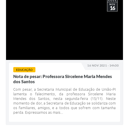
NOV
16
16 NOV 2021 - 14h30
EDUCAÇÃO
Nota de pesar: Professora Sircelene Maria Mendes
dos Santos
Com pesar, a Secretaria Municipal de Educação de União-PI
lamenta o falecimento, da professora Sircelene Maria
Mendes dos Santos, nesta segunda-feira (15/11). Neste
momento de dor, a Secretaria de Educação se solidariza com
os familiares, amigos, e a todos que sofrem com tamanha
perda. Expressamos as mais...