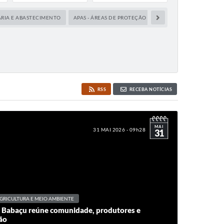
ÁRIA E ABASTECIMENTO
APAS - ÁREAS DE PROTEÇÃO AMBIENTAL
ASFALTO
RSS
RECEBA NOTÍCIAS
MAI
31 MAI 2026 - 09h28
31
GRICULTURA E MEIO AMBIENTE
o Babaçu reúne comunidade, produtores e
ão