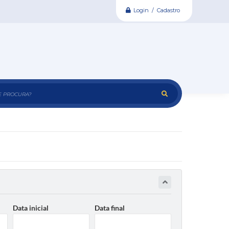
Login / Cadastro
e procura?
Data inicial
Data final