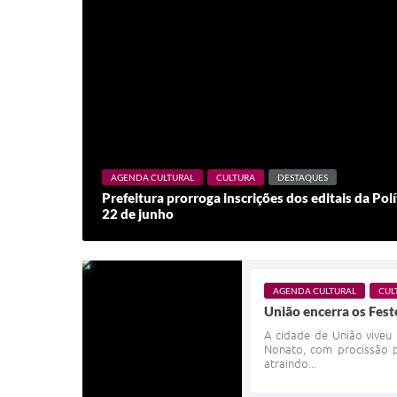
AGENDA CULTURAL
CULTURA
DESTAQUES
Prefeitura prorroga inscrições dos editais da Pol
22 de junho
AGENDA CULTURAL
CUL
União encerra os Fes
A cidade de União viveu
Nonato, com procissão p
atraindo...