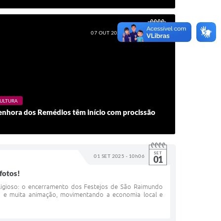
OUT
07 OUT 2025 - 10h48
07
ULTURA
enhora dos Remédios têm início com procissão
SET
01 SET 2025 - 10h06
01
fotos!
ligioso: o encerramento dos Festejos de São Raimundo
ão e muita animação, movimentando a economia local e