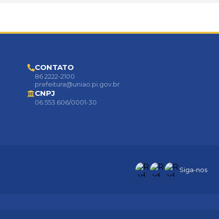
CONTATO
86 2222-2100
prefeitura@uniao.pi.gov.br
CNPJ
06.553.606/0001-30
Siga-nos