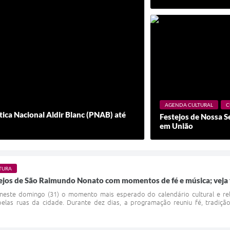
AGENDA CULTURAL
C
ítica Nacional Aldir Blanc (PNAB) até
Festejos de Nossa S
em União
TURA
tejos de São Raimundo Nonato com momentos de fé e música; veja 
 neste domingo (31) o momento mais esperado do calendário cultural e re
elas ruas da cidade. Durante dez dias, a programação reuniu fé, tradiç