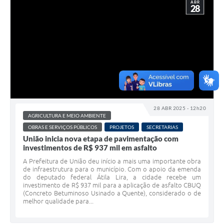
ABR
28
28 ABR 2025 - 12h20
AGRICULTURA E MEIO AMBIENTE
OBRAS E SERVIÇOS PÚBLICOS
PROJETOS
SECRETARIAS
União inicia nova etapa de pavimentação com
investimentos de R$ 937 mil em asfalto
A Prefeitura de União deu início a mais uma importante obra
de infraestrutura para o município. Com o apoio da emenda
do deputado federal Átila Lira, a cidade recebe um
investimento de R$ 937 mil para a aplicação de asfalto CBUQ
(Concreto Betuminoso Usinado a Quente), considerado o de
melhor qualidade para...