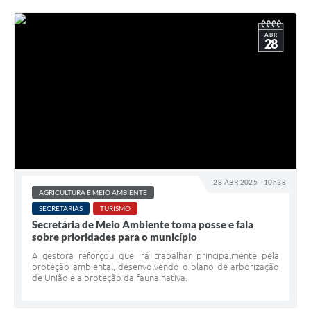
ABR
28
28 ABR 2025 - 10h38
AGRICULTURA E MEIO AMBIENTE
SECRETARIAS
TURISMO
Secretária de Meio Ambiente toma posse e fala
sobre prioridades para o município
A gestora reforçou que irá trabalhar principalmente pela
proteção ambiental, desenvolvendo o plano de arborização
de União e a proteção da fauna nativa.