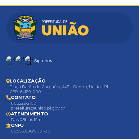
Siga-nos
LOCALIZAÇÃO
Praça Barão de Gurguéia, 443 - Centro, União - PI
CEP: 64120-000
CONTATO
86 2222-2100
prefeitura@uniao.pi.gov.br
ATENDIMENTO
Das 08h às 14h
CNPJ
06.553.606/0001-30