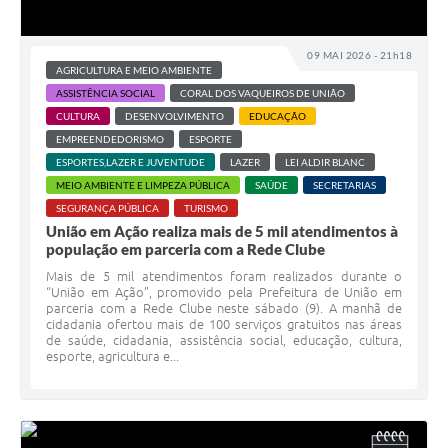
09 MAI 2026 - 21h18
AGRICULTURA E MEIO AMBIENTE
ASSISTÊNCIA SOCIAL
CORAL DOS VAQUEIROS DE UNIÃO
CULTURA
DESENVOLVIMENTO
EDUCAÇÃO
EMPREENDEDORISMO
ESPORTE
ESPORTES,LAZER E JUVENTUDE
LAZER
LEI ALDIR BLANC
MEIO AMBIENTE E LIMPEZA PÚBLICA
SAÚDE
SECRETARIAS
SEGURANÇA PÚBLICA
TURISMO
União em Ação realiza mais de 5 mil atendimentos à
população em parceria com a Rede Clube
Mais de 5 mil atendimentos foram realizados durante o
“União em Ação”, promovido pela Prefeitura de União em
parceria com a Rede Clube neste sábado (9). A manhã de
cidadania ofertou mais de 100 serviços gratuitos nas áreas
de saúde, cidadania, assistência social, educação, cultura,
esporte, agricultura e...