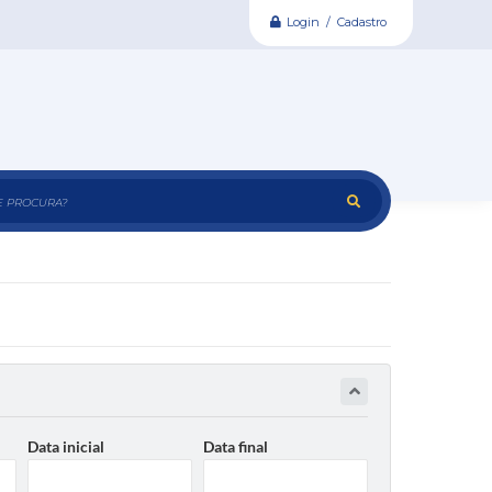
Login / Cadastro
e procura?
Data inicial
Data final