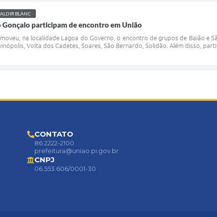
 ALDIR BLANC
o Gonçalo participam de encontro em União
omoveu, na localidade Lagoa do Governo, o encontro de grupos de Baião e S
vinópolis, Volta dos Cadetes, Soares, São Bernardo, Solidão. Além disso, par
CONTATO
86 2222-2100
prefeitura@uniao.pi.gov.br
CNPJ
06.553.606/0001-30