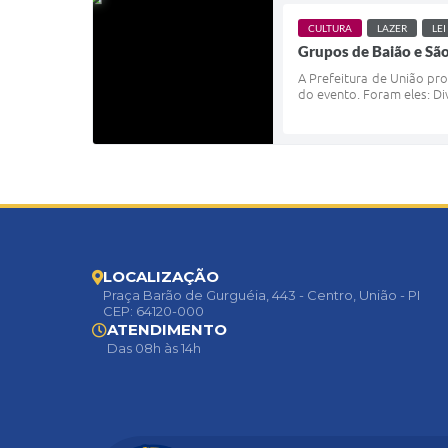
CULTURA
LAZER
LEI
Grupos de Baião e Sã
A Prefeitura de União pr
do evento. Foram eles: Di
LOCALIZAÇÃO
Praça Barão de Gurguéia, 443 - Centro, União - PI
CEP: 64120-000
ATENDIMENTO
Das 08h às 14h