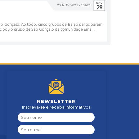
NOV
29 NOV 2022 - 13h21
29
ão Gonçalo. Ao todo, cinco grupos de Baião participaram
ticipou o grupo de São Gonçalo da comunidade Ema....
NEWSLETTER
Inscreva-se e receba informativos