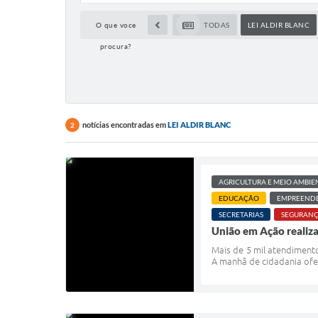
O que voce
TODAS
LEI ALDIR BLANC
procura?
notícias encontradas em
LEI ALDIR BLANC
2
AGRICULTURA E MEIO AMBIE
EDUCAÇÃO
EMPREEND
SECRETARIAS
SEGURANÇ
União em Ação realiza
Mais de 5 mil atendiment
A manhã de cidadania ofert