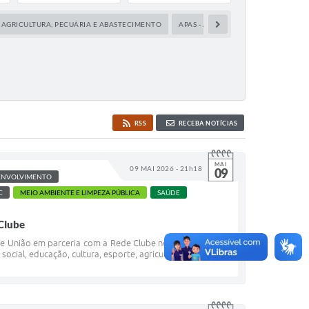
AGRICULTURA, PECUÁRIA E ABASTECIMENTO
APAS - ÁREAS DE PROTEÇÃO AMBIE
RSS
RECEBA NOTÍCIAS
MAI
09 MAI 2026 - 21h18
09
ENVOLVIMENTO
C
MEIO AMBIENTE E LIMPEZA PÚBLICA
SAÚDE
 Clube
de União em parceria com a Rede Clube neste sábado (9).
cial, educação, cultura, esporte, agricultura e...