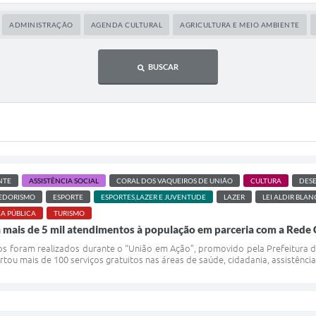
ADMINISTRAÇÃO
AGENDA CULTURAL
AGRICULTURA E MEIO AMBIENTE
BUSCAR
NTE
ASSISTÊNCIA SOCIAL
CORAL DOS VAQUEIROS DE UNIÃO
CULTURA
DES
EDORISMO
ESPORTE
ESPORTES,LAZER E JUVENTUDE
LAZER
LEI ALDIR BLAN
A PÚBLICA
TURISMO
 mais de 5 mil atendimentos à população em parceria com a Rede
os foram realizados durante o “União em Ação”, promovido pela Prefeitura 
ou mais de 100 serviços gratuitos nas áreas de saúde, cidadania, assistência so