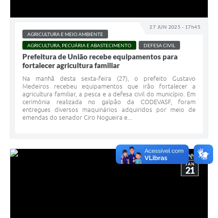
27 JUN 2025 - 17h45
AGRICULTURA E MEIO AMBIENTE
AGRICULTURA, PECUÁRIA E ABASTECIMENTO
DEFESA CIVIL
Prefeitura de União recebe equipamentos para
fortalecer agricultura familiar
Na manhã desta sexta-feira (27), o prefeito Gustavo
Medeiros recebeu equipamentos que irão fortalecer a
agricultura familiar, a pesca e a defesa civil do município. Em
cerimônia realizada no galpão da CODEVASF, foram
entregues diversos maquinários adquiridos por meio de
emendas do senador Ciro Nogueira e...
JAN
21