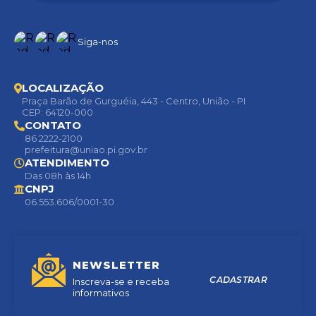
Siga-nos
LOCALIZAÇÃO
Praça Barão de Gurguéia, 443 - Centro, União - PI
CEP: 64120-000
CONTATO
86 2222-2100
prefeitura@uniao.pi.gov.br
ATENDIMENTO
Das 08h às 14h
CNPJ
06.553.606/0001-30
NEWSLETTER
CADASTRAR
Inscreva-se e receba
informativos