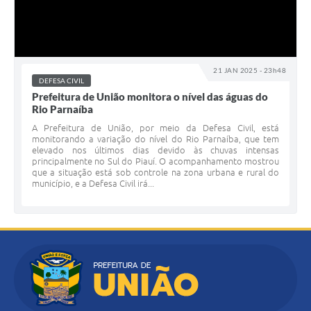
21 JAN 2025 - 23h48
DEFESA CIVIL
Prefeitura de União monitora o nível das águas do
Rio Parnaíba
A Prefeitura de União, por meio da Defesa Civil, está
monitorando a variação do nível do Rio Parnaíba, que tem
elevado nos últimos dias devido às chuvas intensas
principalmente no Sul do Piauí. O acompanhamento mostrou
que a situação está sob controle na zona urbana e rural do
município, e a Defesa Civil irá...