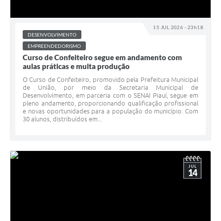
15 JUL 2026 - 23h18
DESENVOLVIMENTO
EMPREENDEDORISMO
Curso de Confeiteiro segue em andamento com
aulas práticas e muita produção
O Curso de Confeiteiro, promovido pela Prefeitura Municipal
de União, por meio da Secretaria Municipal de
Desenvolvimento, em parceria com o SENAI Piauí, segue em
pleno andamento, proporcionando qualificação profissional
e novas oportunidades para a população do município. Com
30 alunos, distribuídos em...
JUL
14