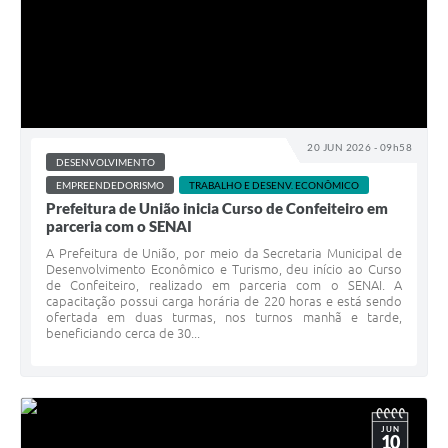
20 JUN 2026 - 09h58
DESENVOLVIMENTO
EMPREENDEDORISMO
TRABALHO E DESENV. ECONÔMICO
Prefeitura de União inicia Curso de Confeiteiro em
parceria com o SENAI
A Prefeitura de União, por meio da Secretaria Municipal de
Desenvolvimento Econômico e Turismo, deu início ao Curso
de Confeiteiro, realizado em parceria com o SENAI. A
capacitação possui carga horária de 220 horas e está sendo
ofertada em duas turmas, nos turnos manhã e tarde,
beneficiando cerca de 30...
JUN
10