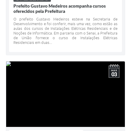
Prefeito Gustavo Medeiros acompanha cursos
oferecidos pela Prefeitura
O prefeito Gustavo Medeiros esteve na Secretaria de
Desenvolvimento e foi conferir, mais uma vez, como estão as
aulas dos cursos de Instalações Elétricas Residenciais e de
Noções de Informática. Em parceria com o Senai, a Prefeitura
de União fornece o curso de Instalações Elétricas
Residenciais em duas...
MAR
03