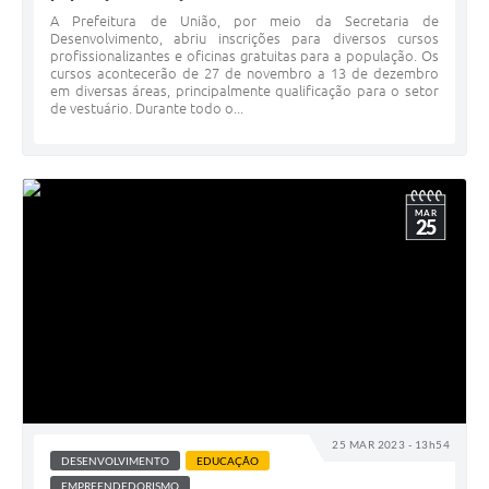
A Prefeitura de União, por meio da Secretaria de
Desenvolvimento, abriu inscrições para diversos cursos
profissionalizantes e oficinas gratuitas para a população. Os
cursos acontecerão de 27 de novembro a 13 de dezembro
em diversas áreas, principalmente qualificação para o setor
de vestuário. Durante todo o...
MAR
25
25 MAR 2023 - 13h54
DESENVOLVIMENTO
EDUCAÇÃO
EMPREENDEDORISMO