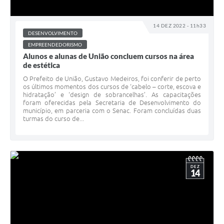
14 DEZ 2022 - 11h33
DESENVOLVIMENTO
EMPREENDEDORISMO
Alunos e alunas de União concluem cursos na área
de estética
O Prefeito de União, Gustavo Medeiros, foi conferir de perto
os últimos momentos dos cursos de ‘cabelo – corte, escova e
hidratação’ e ‘design de sobrancelhas’. As capacitações
foram oferecidas pela Secretaria de Desenvolvimento do
município, em parceria com o Senac. Foram concluídas duas
turmas do curso de...
DEZ
14