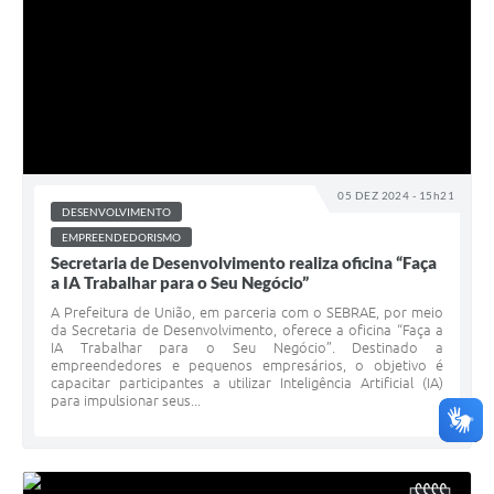
05 DEZ 2024 - 15h21
DESENVOLVIMENTO
EMPREENDEDORISMO
Secretaria de Desenvolvimento realiza oficina “Faça
a IA Trabalhar para o Seu Negócio”
A Prefeitura de União, em parceria com o SEBRAE, por meio
da Secretaria de Desenvolvimento, oferece a oficina “Faça a
IA Trabalhar para o Seu Negócio”. Destinado a
empreendedores e pequenos empresários, o objetivo é
capacitar participantes a utilizar Inteligência Artificial (IA)
para impulsionar seus...