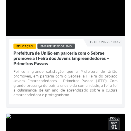
12 DEZ 2022 - 10h42
EDUCAÇÃO
EMPREENDEDORISMO
Prefeitura de União em parceria com o Sebrae
promove a I Feira dos Jovens Empreendedores –
Primeiros Passos
Foi com grande satisfação que a Prefeitura de União
promoveu, em parceria com o Sebrae, a I Feira do projeto
Jovens Empreendedores – Primeiros Passos (JEPP). Com
grande presença de pais, alunos e da comunidade, a feira foi
a culminância de um ano de aprendizado sobre a cultura
empreendedora e protagonismo...
NOV
01