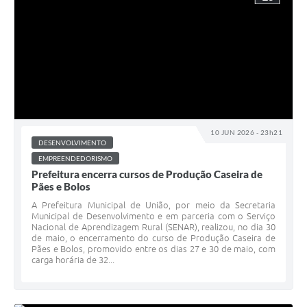
10 JUN 2026 - 23h21
DESENVOLVIMENTO
EMPREENDEDORISMO
Prefeitura encerra cursos de Produção Caseira de
Pães e Bolos
A Prefeitura Municipal de União, por meio da Secretaria
Municipal de Desenvolvimento e em parceria com o Serviço
Nacional de Aprendizagem Rural (SENAR), realizou, no dia 30
de maio, o encerramento do curso de Produção Caseira de
Pães e Bolos, promovido entre os dias 27 e 30 de maio, com
carga horária de 32...