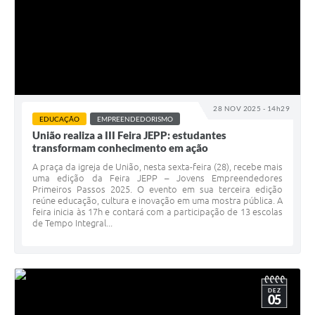
28 NOV 2025 - 14h29
EDUCAÇÃO
EMPREENDEDORISMO
União realiza a III Feira JEPP: estudantes
transformam conhecimento em ação
A praça da igreja de União, nesta sexta-feira (28), recebe mais
uma edição da Feira JEPP – Jovens Empreendedores
Primeiros Passos 2025. O evento em sua terceira edição
reúne educação, cultura e inovação em uma mostra pública. A
feira inicia às 17h e contará com a participação de 13 escolas
de Tempo Integral...
DEZ
05