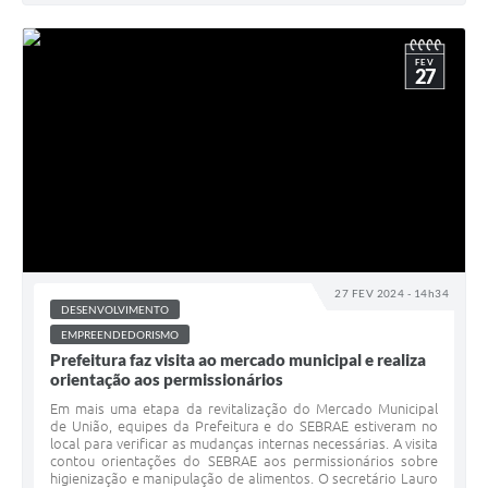
FEV
27
27 FEV 2024 - 14h34
DESENVOLVIMENTO
EMPREENDEDORISMO
Prefeitura faz visita ao mercado municipal e realiza
orientação aos permissionários
Em mais uma etapa da revitalização do Mercado Municipal
de União, equipes da Prefeitura e do SEBRAE estiveram no
local para verificar as mudanças internas necessárias. A visita
contou orientações do SEBRAE aos permissionários sobre
higienização e manipulação de alimentos. O secretário Lauro