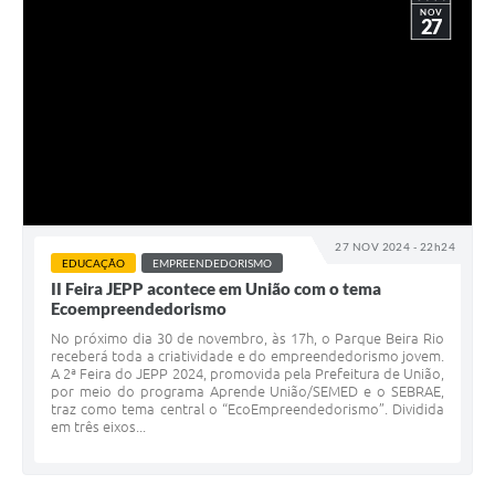
NOV
27
27 NOV 2024 - 22h24
EDUCAÇÃO
EMPREENDEDORISMO
II Feira JEPP acontece em União com o tema
Ecoempreendedorismo
No próximo dia 30 de novembro, às 17h, o Parque Beira Rio
receberá toda a criatividade e do empreendedorismo jovem.
A 2ª Feira do JEPP 2024, promovida pela Prefeitura de União,
por meio do programa Aprende União/SEMED e o SEBRAE,
traz como tema central o “EcoEmpreendedorismo”. Dividida
em três eixos...