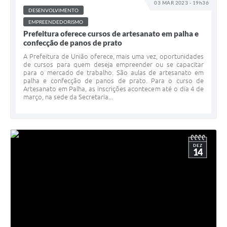
03 MAR 2023 - 19h36
DESENVOLVIMENTO
EMPREENDEDORISMO
Prefeitura oferece cursos de artesanato em palha e
confecção de panos de prato
A Prefeitura de União oferece, mais uma vez, oportunidades
de cursos para quem deseja empreender ou se capacitar
para o mercado de trabalho. São aulas de artesanato em
palha e confecção de panos de prato. Para o curso de
Artesanato em Palha, as inscrições acontecem até o dia 4 de
março, na sede da Secretaria...
DEZ
14