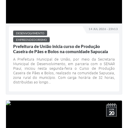
14 JUL 2026 - 23h13
DESENVOLVIMENTO
EMPREENDEDORISMO
Prefeitura de União inicia curso de Produção
Caseira de Pães e Bolos na comunidade Sapucaia
A Prefeitura Municipal de União, por meio da Secretaria
Municipal de Desenvolvimento, em parceria com o SENAR
Piauí, iniciou nesta segunda-feira o Curso de Produção
Caseira de Pães e Bolos, realizado na comunidade Sapucaia,
zona rural do município. Com carga horária de 32 horas,
distribuídas ao longo...
JUN
20