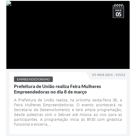
MAR
05
05 MAR 2024 - 15h52
EMPREENDEDORISMO
Prefeitura de União realiza Feira Mulheres
Empreendedoras no dia 8 de março
A Prefeitura de União realiza, na próxima sexta-feira (8), a
Feira Mulheres Empreendedoras. O evento acontecerá na
Secretaria de Desenvolvimento e terá ampla programação,
desde palestras com o Sebrae até música ao vivo para as
participantes. A programação inicia às 8h30 com ginástica
funcional e encerra,...