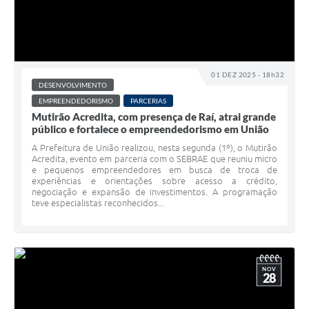
01 DEZ 2025 - 18h32
DESENVOLVIMENTO
EMPREENDEDORISMO
PARCERIAS
Mutirão Acredita, com presença de Raí, atrai grande
público e fortalece o empreendedorismo em União
A Prefeitura de União realizou, nesta segunda (1º), o Mutirão
Acredita, evento em parceria com o SEBRAE que reuniu micro
e pequenos empreendedores em busca de troca de
experiências e orientações sobre acesso a crédito,
negociação e expansão de investimentos. A programação
teve especialistas reconhecidos...
NOV
28