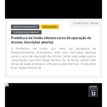
14 DEZ 2022 - 00h56
DESENVOLVIMENTO
EDUCAÇÃO
EMPREENDEDORISMO
Prefeitura de União oferece curso de operação de
drones; inscrições abertas
A Prefeitura de União, por meio da Secretaria de
Desenvolvimento Econômico, está com inscrições abertas
para o curso de operação de drones. Serão sete vagas para a
capacitação que terá carga horária de 16 horas, sendo oito
horas de aulas práticas e oito para aulas teóricas. O requisito
é ter idade mínima de...
DEZ
12