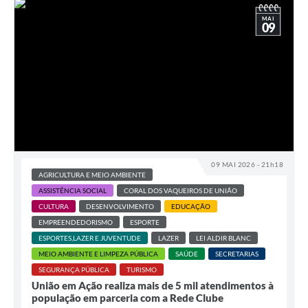
MAI
09
09 MAI 2026 - 21h18
AGRICULTURA E MEIO AMBIENTE
ASSISTÊNCIA SOCIAL
CORAL DOS VAQUEIROS DE UNIÃO
CULTURA
DESENVOLVIMENTO
EDUCAÇÃO
EMPREENDEDORISMO
ESPORTE
ESPORTES,LAZER E JUVENTUDE
LAZER
LEI ALDIR BLANC
MEIO AMBIENTE E LIMPEZA PÚBLICA
SAÚDE
SECRETARIAS
SEGURANÇA PÚBLICA
TURISMO
União em Ação realiza mais de 5 mil atendimentos à
população em parceria com a Rede Clube