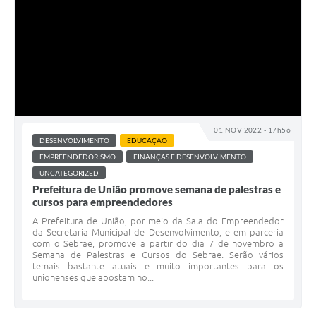
01 NOV 2022 - 17h56
DESENVOLVIMENTO
EDUCAÇÃO
EMPREENDEDORISMO
FINANÇAS E DESENVOLVIMENTO
UNCATEGORIZED
Prefeitura de União promove semana de palestras e
cursos para empreendedores
A Prefeitura de União, por meio da Sala do Empreendedor
da Secretaria Municipal de Desenvolvimento, e em parceria
com o Sebrae, promove a partir do dia 7 de novembro a
Semana de Palestras e Cursos do Sebrae. Serão vários
temais bastante atuais e muito importantes para os
unionenses que apostam no...