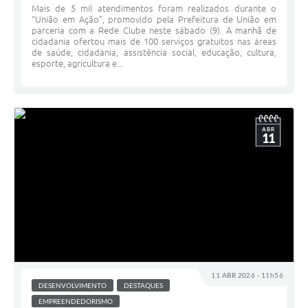
Mais de 5 mil atendimentos foram realizados durante o
“União em Ação”, promovido pela Prefeitura de União em
parceria com a Rede Clube neste sábado (9). A manhã de
cidadania ofertou mais de 100 serviços gratuitos nas áreas
de saúde, cidadania, assistência social, educação, cultura,
esporte, agricultura e...
ABR
11
11 ABR 2026 - 11h56
DESENVOLVIMENTO
DESTAQUES
EMPREENDEDORISMO