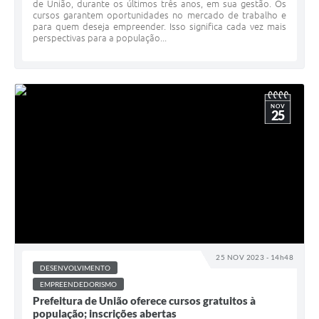
de União, durante os últimos três anos, em sua gestão. Os
cursos garantem oportunidades no mercado de trabalho e
para quem deseja empreender. Isso significa cada vez mais
perspectivas para a população...
NOV
25
25 NOV 2023 - 14h48
DESENVOLVIMENTO
EMPREENDEDORISMO
Prefeitura de União oferece cursos gratuitos à
população; inscrições abertas