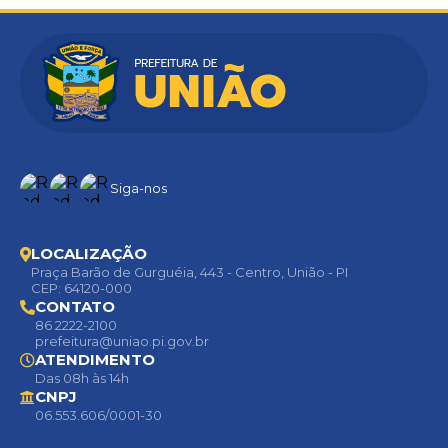
Siga-nos
LOCALIZAÇÃO
Praça Barão de Gurguéia, 443 - Centro, União - PI
CEP: 64120-000
CONTATO
86 2222-2100
prefeitura@uniao.pi.gov.br
ATENDIMENTO
Das 08h às 14h
CNPJ
06.553.606/0001-30