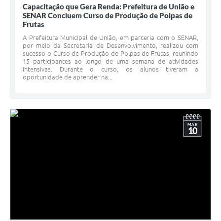
Capacitação que Gera Renda: Prefeitura de União e
SENAR Concluem Curso de Produção de Polpas de
Frutas
A Prefeitura Municipal de União, em parceria com o SENAR,
por meio da Secretaria de Desenvolvimento, realizou com
sucesso o Curso de Produção de Polpas de Frutas, reunindo
15 participantes ao longo de uma semana de atividades
intensivas. Durante o curso, os alunos tiveram a
oportunidade de aprender na...
MAR
10