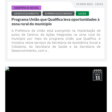
10 MAR 2026 - 13h42
ASSISTÊNCIA SOCIAL
DESENVOLVIMENTO
EMPREENDEDORISMO
SAÚDE
Programa União que Qualifica leva oportunidades à
zona rural do município
A Prefeitura de União está avançando na implantação de
polos de Centros de Ações Integradas na zona rural do
município por meio do programa União que Qualifica. A
iniciativa reúne serviços da Secretaria de Assistência Social e
Cidadania, da Secretaria de Saúde e da Secretaria de
Desenvolvimento, com o...
DEZ
11