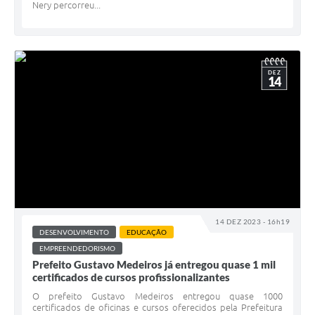
Nery percorreu...
DEZ
14
14 DEZ 2023 - 16h19
DESENVOLVIMENTO
EDUCAÇÃO
EMPREENDEDORISMO
Prefeito Gustavo Medeiros já entregou quase 1 mil
certificados de cursos profissionalizantes
O prefeito Gustavo Medeiros entregou quase 1000
certificados de oficinas e cursos oferecidos pela Prefeitura