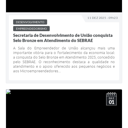
11 DEZ 2025 - 09h23
DESENVOLVIMENTO
EMPREENDEDORISMO
Secretaria de Desenvolvimento de União conquista
Selo Bronze em Atendimento do SEBRAE
A Sala do Empreendedor de União alcançou mais uma
importante vitória para o fortalecimento da economia local:
a conquista do Selo Bronze em Atendimento 2025, concedido
pelo SEBRAE. O reconhecimento destaca a qualidade no
atendimento e o apoio oferecido aos pequenos negócios e
aos Microempreendedores...
DEZ
01